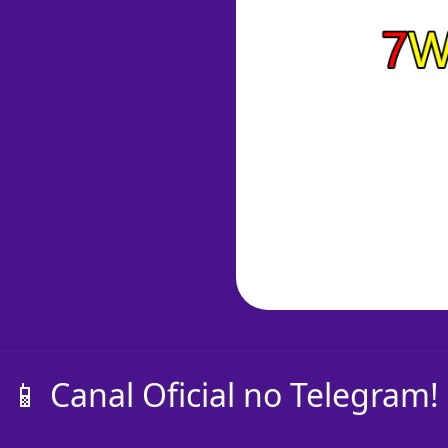
📱 Canal Oficial no Telegram!