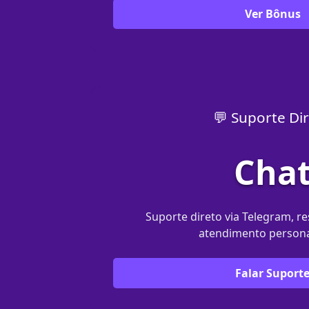
Ver Bônus
💬 Suporte Di
Cha
Suporte direto via Telegram, r
atendimento persona
Falar Suport