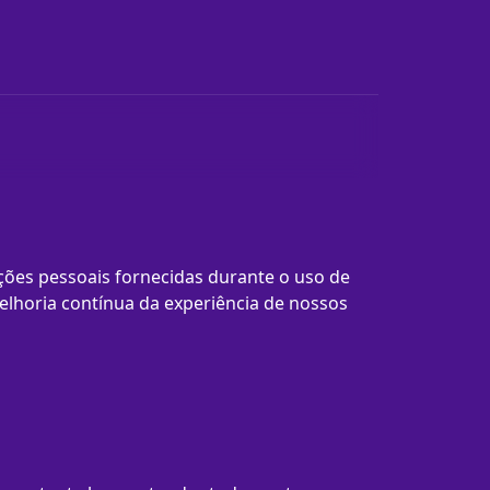
ções pessoais fornecidas durante o uso de
elhoria contínua da experiência de nossos