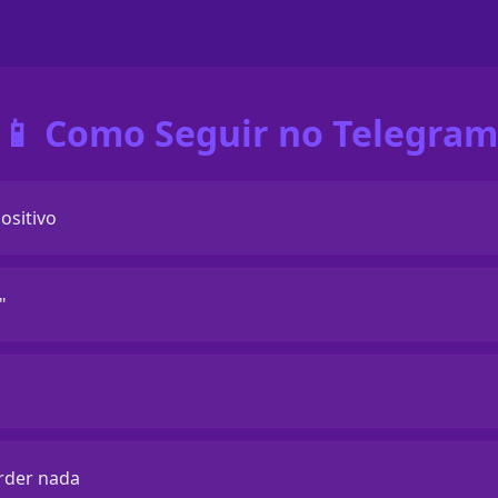
📱 Como Seguir no Telegram
ositivo
"
erder nada