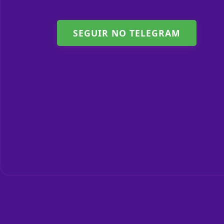
SEGUIR NO TELEGRAM