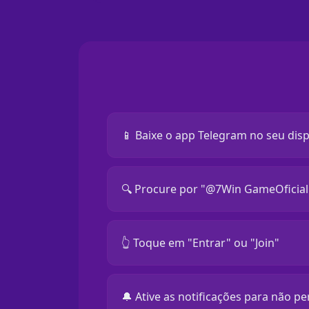
📱 Baixe o app Telegram no seu disp
🔍 Procure por "@7Win GameOficial
👆 Toque em "Entrar" ou "Join"
🔔 Ative as notificações para não p