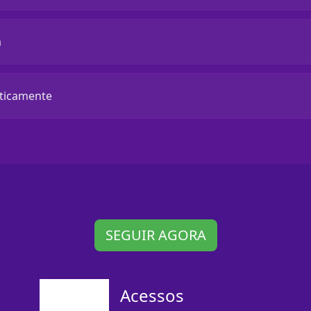
a
aticamente
SEGUIR AGORA
Acessos