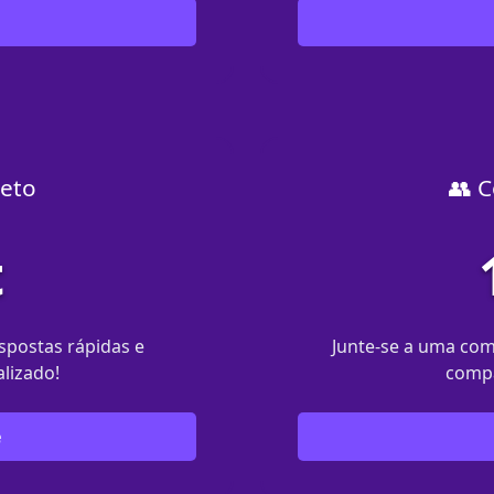
reto
👥 
t
espostas rápidas e
Junte-se a uma com
lizado!
compa
e