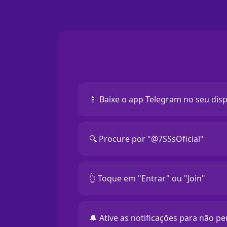
📱 Baixe o app Telegram no seu disp
🔍 Procure por "@7SSsOficial"
👆 Toque em "Entrar" ou "Join"
🔔 Ative as notificações para não p