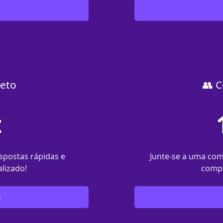
reto
👥 
t
espostas rápidas e
Junte-se a uma com
lizado!
compa
e