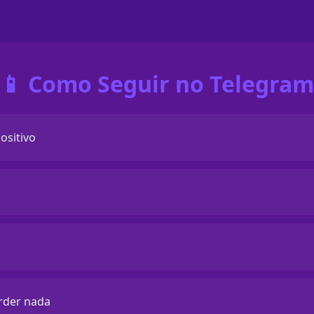
📱 Como Seguir no Telegram
ositivo
erder nada