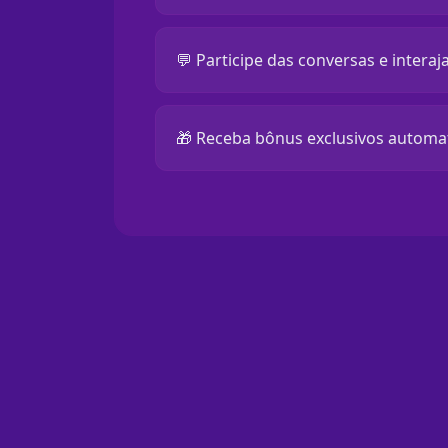
💬 Participe das conversas e interaj
🎁 Receba bônus exclusivos autom