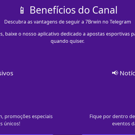
📱 Benefícios do Canal
Descubra as vantagens de seguir a 7Brwin no Telegram
s, baixe o nosso aplicativo dedicado a apostas esportivas 
quando quiser.
sivos
📢 Notí
m, promoções especiais
Fique por dentro d
s únicos!
eventos d