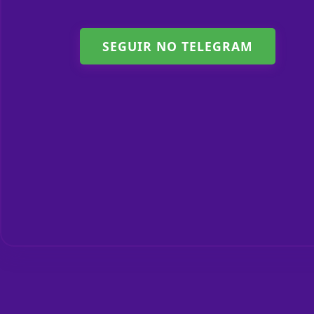
SEGUIR NO TELEGRAM