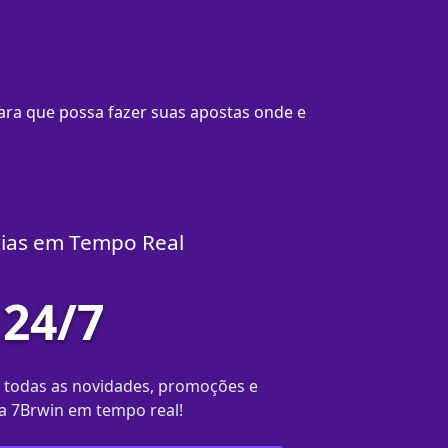
para que possa fazer suas apostas onde e
cias em Tempo Real
24/7
e todas as novidades, promoções e
a 7Brwin em tempo real!