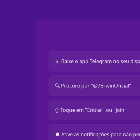
📱 Baixe o app Telegram no seu disp
🔍 Procure por "@7BrwinOficial"
👆 Toque em "Entrar" ou "Join"
🔔 Ative as notificações para não p