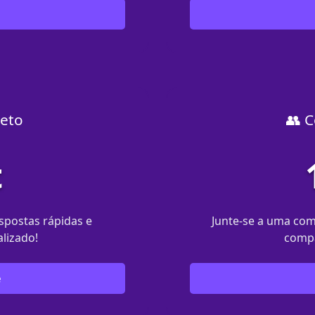
reto
👥 
t
espostas rápidas e
Junte-se a uma com
lizado!
compa
e