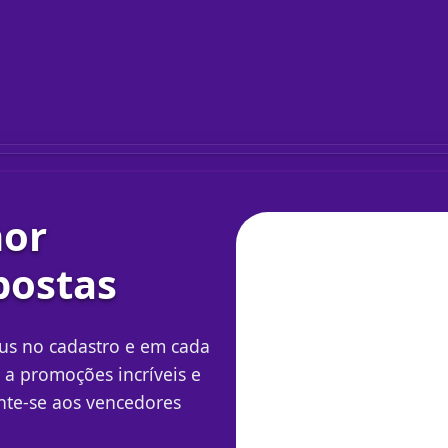
hor
postas
us no cadastro e em cada
 a promoções incríveis e
unte-se aos vencedores