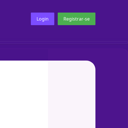
Login
Registrar-se