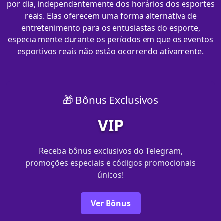
por dia, independentemente dos horários dos esportes
reais. Elas oferecem uma forma alternativa de
entretenimento para os entusiastas do esporte,
especialmente durante os períodos em que os eventos
esportivos reais não estão ocorrendo ativamente.
🎁 Bônus Exclusivos
VIP
Receba bônus exclusivos do Telegram,
promoções especiais e códigos promocionais
únicos!
Ver Bônus