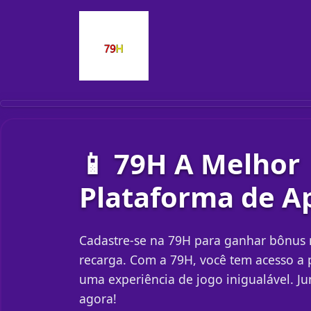
📱 79H A Melhor
Plataforma de A
Cadastre-se na 79H para ganhar bônus 
recarga. Com a 79H, você tem acesso a 
uma experiência de jogo inigualável. J
agora!