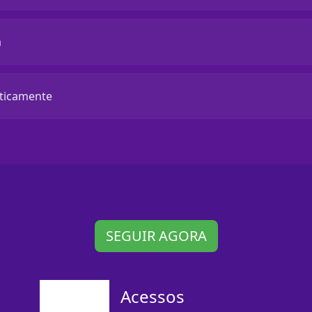
a
aticamente
SEGUIR AGORA
Acessos