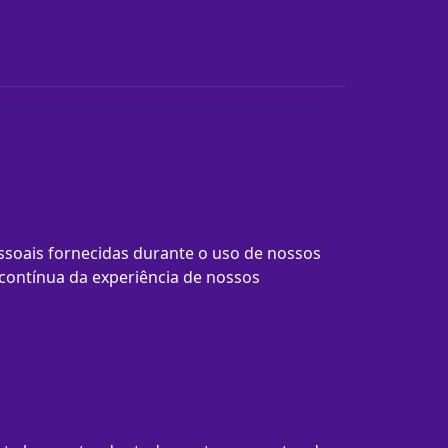
ssoais fornecidas durante o uso de nossos
 contínua da experiência de nossos