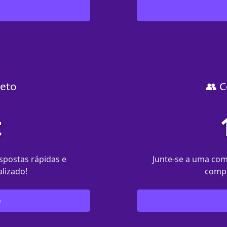
reto
👥 
t
espostas rápidas e
Junte-se a uma com
lizado!
compa
e