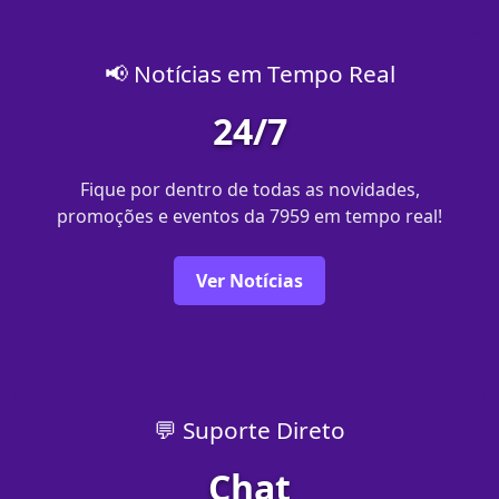
📢 Notícias em Tempo Real
24/7
Fique por dentro de todas as novidades,
promoções e eventos da 7959 em tempo real!
Ver Notícias
💬 Suporte Direto
Chat