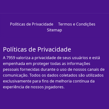
Políticas de Privacidade
Termos e Condições
Sitemap
Políticas de Privacidade
A 7959 valoriza a privacidade de seus usuários e está
empenhada em proteger todas as informações
pessoais fornecidas durante o uso de nossos canais de
comunicação. Todos os dados coletados são utilizados
exclusivamente para fins de melhoria contínua da
experiência de nossos jogadores.