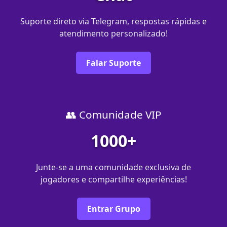
Suporte direto via Telegram, respostas rápidas e
atendimento personalizado!
Falar Suporte
👥 Comunidade VIP
1000+
Junte-se a uma comunidade exclusiva de
jogadores e compartilhe experiências!
Entrar Grupo