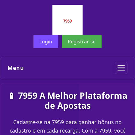
Login
Registrar-se
Menu
📱 7959 A Melhor Plataforma
de Apostas
Cadastre-se na 7959 para ganhar bônus no
cadastro e em cada recarga. Com a 7959, você