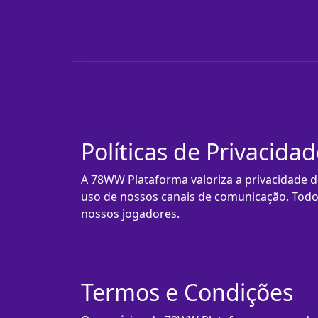
Políticas de Privacida
A 78WW Plataforma valoriza a privacidade 
uso de nossos canais de comunicação. Todos
nossos jogadores.
Termos e Condições