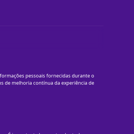
nformações pessoais fornecidas durante o
ns de melhoria contínua da experiência de