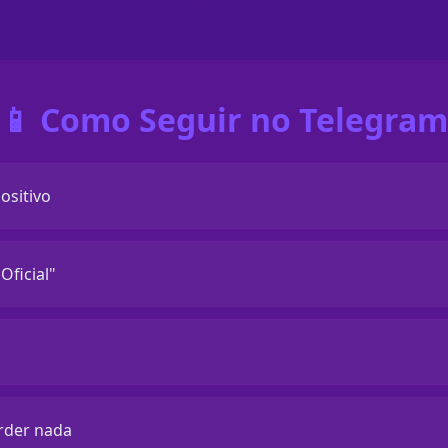
📱 Como Seguir no Telegram
ositivo
ficial"
erder nada