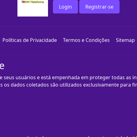
Login
Registrar-se
Políticas de Privacidade
Termos e Condições
Sitemap
de
de seus usuários e está empenhada em proteger todas as i
 os dados coletados são utilizados exclusivamente para fi