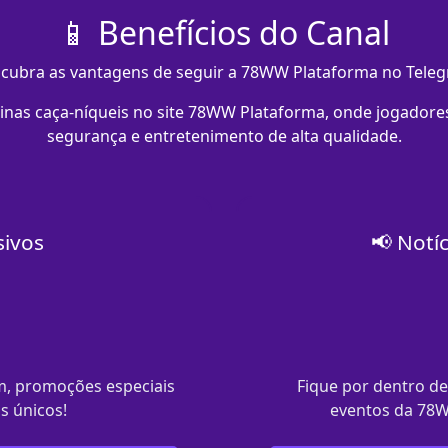
📱 Benefícios do Canal
cubra as vantagens de seguir a 78WW Plataforma no Tele
inas caça-níqueis no site 78WW Plataforma, onde jogadore
segurança e entretenimento de alta qualidade.
sivos
📢 Notí
m, promoções especiais
Fique por dentro d
s únicos!
eventos da 78W