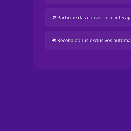
💬 Participe das conversas e interaj
🎁 Receba bônus exclusivos autom