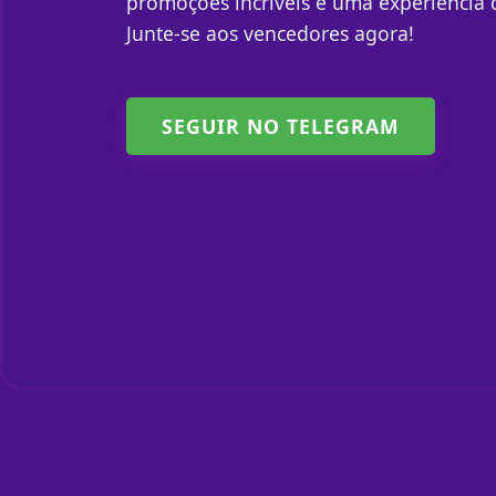
promoções incríveis e uma experiência d
Junte-se aos vencedores agora!
SEGUIR NO TELEGRAM