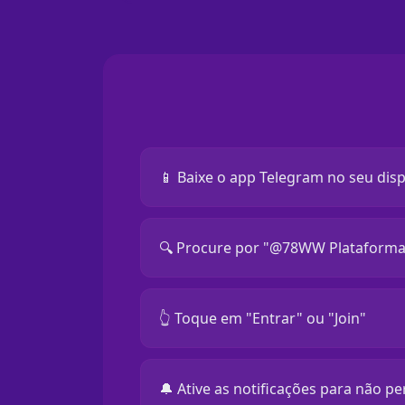
📱 Baixe o app Telegram no seu disp
🔍 Procure por "@78WW PlataformaO
👆 Toque em "Entrar" ou "Join"
🔔 Ative as notificações para não p