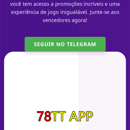
você tem acesso a promoções incríveis e uma
experiência de jogo inigualável. Junte-se aos
vencedores agora!
SEGUIR NO TELEGRAM