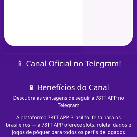
📱 Canal Oficial no Telegram!
📱 Benefícios do Canal
Descubra as vantagens de seguir a 78TT APP no
Telegram
A plataforma 78TT APP Brasil foi feita para os
brasileiros — a 78TT APP oferece slots, roleta, dados e
jogos de pôquer para todos os perfis de jogador.