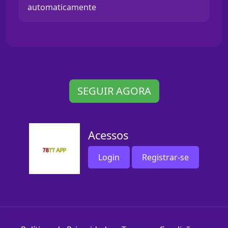
automaticamente
SEGUIR AGORA
Acessos
Login
Registrar-se