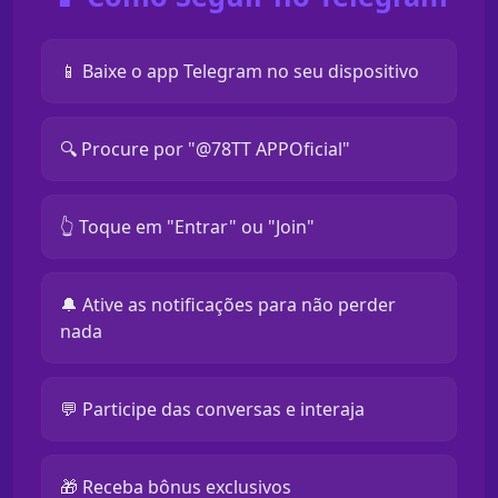
📱 Baixe o app Telegram no seu dispositivo
🔍 Procure por "@78TT APPOficial"
👆 Toque em "Entrar" ou "Join"
🔔 Ative as notificações para não perder
nada
💬 Participe das conversas e interaja
🎁 Receba bônus exclusivos