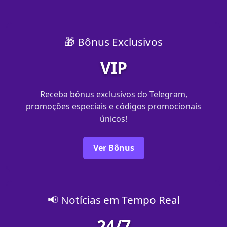
🎁 Bônus Exclusivos
VIP
Receba bônus exclusivos do Telegram,
promoções especiais e códigos promocionais
únicos!
Ver Bônus
📢 Notícias em Tempo Real
24/7