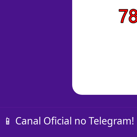
📱 Canal Oficial no Telegram!