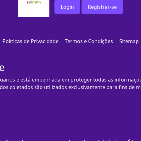
Login
Registrar-se
Políticas de Privacidade
Termos e Condições
Sitemap
de
usuários e está empenhada em proteger todas as informaçõ
os coletados são utilizados exclusivamente para fins de m