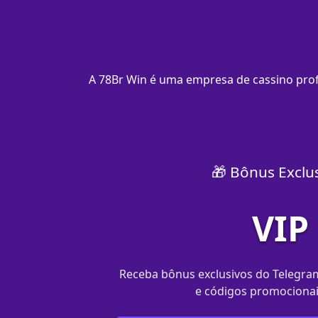
A 78Br Win é uma empresa de cassino profi
🎁 Bônus Exclu
VIP
Receba bônus exclusivos do Telegra
e códigos promocionai