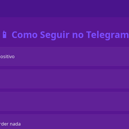
📱 Como Seguir no Telegram
ositivo
erder nada