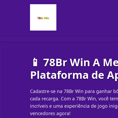
📱 78Br Win A M
Plataforma de A
Cadastre-se na 78Br Win para ganhar b
cada recarga. Com a 78Br Win, você te
incríveis e uma experiência de jogo inig
vencedores agora!