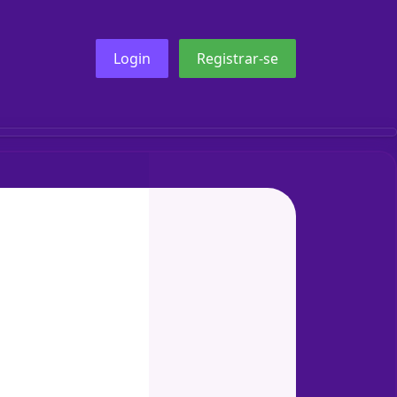
Login
Registrar-se