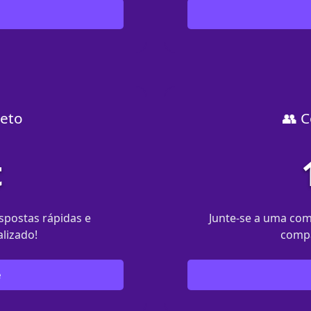
reto
👥 
t
espostas rápidas e
Junte-se a uma com
lizado!
compa
e