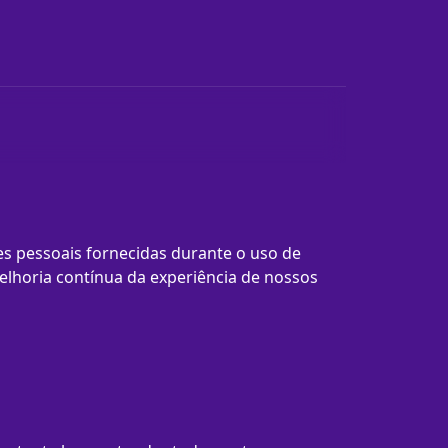
es pessoais fornecidas durante o uso de
elhoria contínua da experiência de nossos