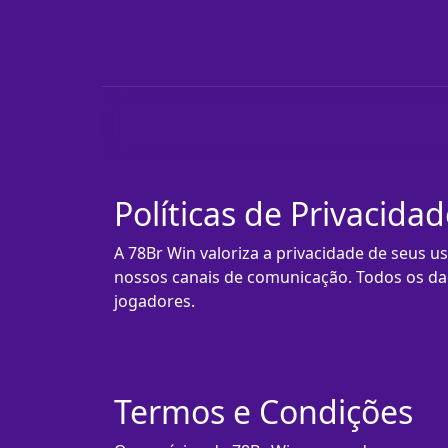
Políticas de Privacida
A 78Br Win valoriza a privacidade de seus 
nossos canais de comunicação. Todos os dad
jogadores.
Termos e Condições