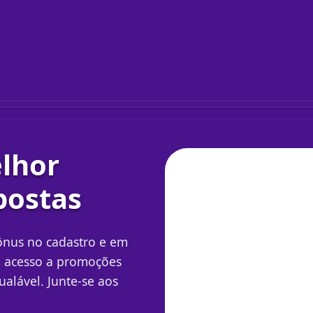
elhor
postas
ônus no cadastro e em
m acesso a promoções
ualável. Junte-se aos