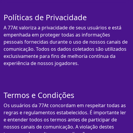
Políticas de Privacidade
A 77At valoriza a privacidade de seus usuários e está
empenhada em proteger todas as informações
pessoais fornecidas durante o uso de nossos canais de
comunicação. Todos os dados coletados são utilizados
exclusivamente para fins de melhoria contínua da
experiência de nossos jogadores.
Termos e Condições
Os usuários da 77At concordam em respeitar todas as
regras e regulamentos estabelecidos. É importante ler
e entender todos os termos antes de participar de
nossos canais de comunicação. A violação destes