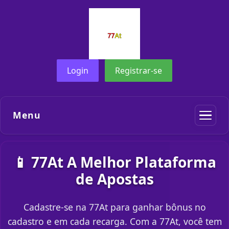
Login
Registrar-se
Menu
📱 77At A Melhor Plataforma
de Apostas
Cadastre-se na 77At para ganhar bônus no
cadastro e em cada recarga. Com a 77At, você tem