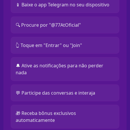
📱 Baixe o app Telegram no seu dispositivo
🔍 Procure por "@77AtOficial"
👆 Toque em "Entrar" ou "Join"
🔔 Ative as notificações para não perder
nada
💬 Participe das conversas e interaja
🎁 Receba bônus exclusivos
automaticamente