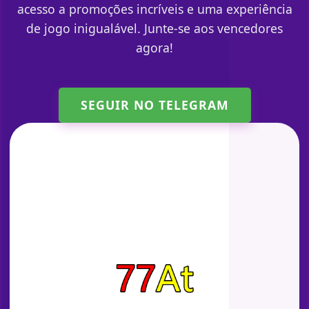
acesso a promoções incríveis e uma experiência
de jogo inigualável. Junte-se aos vencedores
agora!
SEGUIR NO TELEGRAM