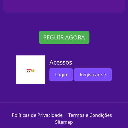
SEGUIR AGORA
Acessos
Login
Registrar-se
Políticas de Privacidade
Termos e Condições
Sitemap