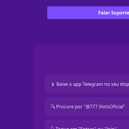
Falar Suport
📱 Baixe o app Telegram no seu disp
🔍 Procure por "@777 SlotsOficial"