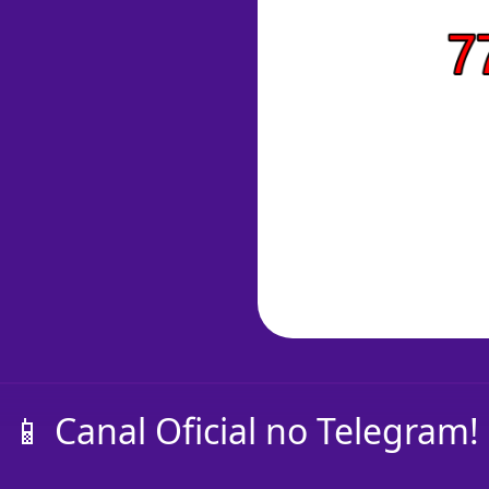
📱 Canal Oficial no Telegram!