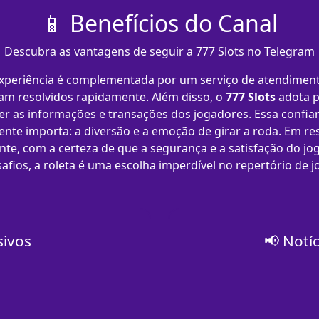
📱 Benefícios do Canal
Descubra as vantagens de seguir a 777 Slots no Telegram
periência é complementada por um serviço de atendimento 
am resolvidos rapidamente. Além disso, o
777 Slots
adota p
ger as informações e transações dos jogadores. Essa confia
nte importa: a diversão e a emoção de girar a roda. Em re
te, com a certeza de que a segurança e a satisfação do jo
ios, a roleta é uma escolha imperdível no repertório de j
sivos
📢 Notí