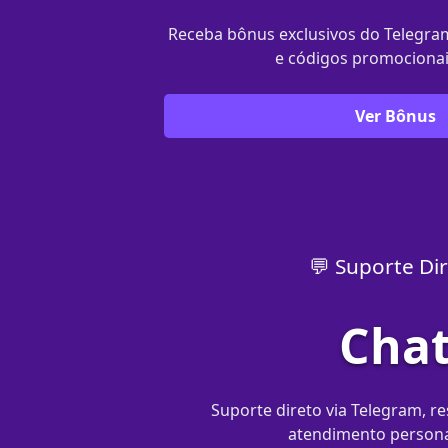
Receba bônus exclusivos do Telegra
e códigos promocionai
Ver Bônus
💬 Suporte Di
Cha
Suporte direto via Telegram, r
atendimento persona