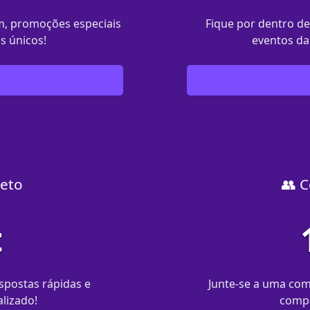
m, promoções especiais
Fique por dentro d
s únicos!
eventos da
reto
👥 
t
espostas rápidas e
Junte-se a uma com
lizado!
compa