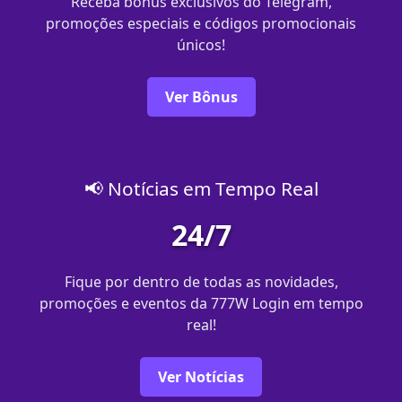
Receba bônus exclusivos do Telegram,
promoções especiais e códigos promocionais
únicos!
Ver Bônus
📢 Notícias em Tempo Real
24/7
Fique por dentro de todas as novidades,
promoções e eventos da 777W Login em tempo
real!
Ver Notícias