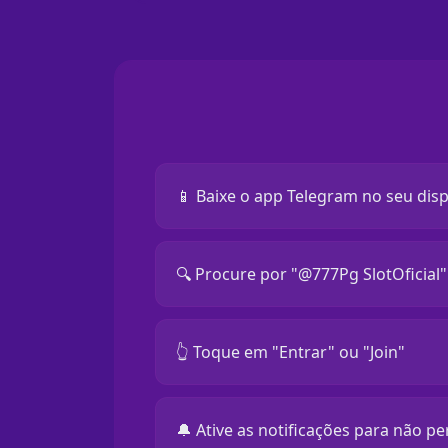
📱 Baixe o app Telegram no seu disp
🔍 Procure por "@777Pg SlotOficial"
👆 Toque em "Entrar" ou "Join"
🔔 Ative as notificações para não p