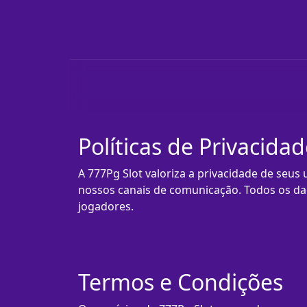
Políticas de Privacida
A 777Pg Slot valoriza a privacidade de seu
nossos canais de comunicação. Todos os dad
jogadores.
Termos e Condições