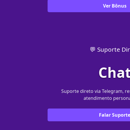
Ver Bônus
💬 Suporte Di
Cha
Suporte direto via Telegram, r
atendimento persona
Falar Suport