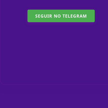
SEGUIR NO TELEGRAM