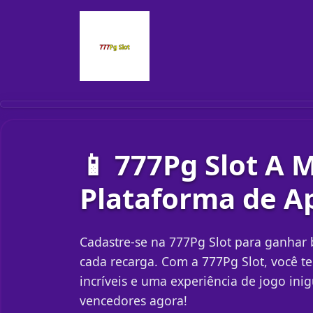
📱 777Pg Slot A 
Plataforma de A
Cadastre-se na 777Pg Slot para ganhar
cada recarga. Com a 777Pg Slot, você 
incríveis e uma experiência de jogo inig
vencedores agora!