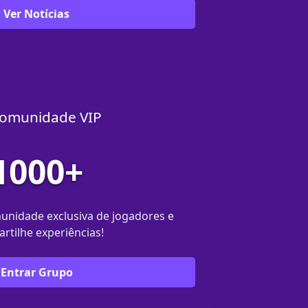
Ver Notícias
Comunidade VIP
1000+
unidade exclusiva de jogadores e
rtilhe experiências!
Entrar Grupo