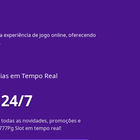
 experiência de jogo online, oferecendo
.
cias em Tempo Real
24/7
e todas as novidades, promoções e
777Pg Slot em tempo real!