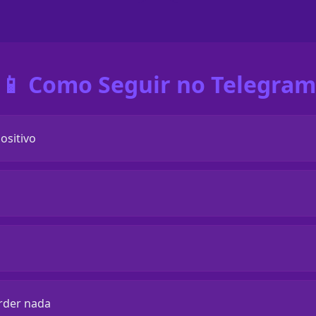
📱 Como Seguir no Telegram
ositivo
erder nada