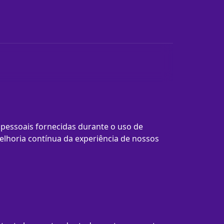
 pessoais fornecidas durante o uso de
elhoria contínua da experiência de nossos