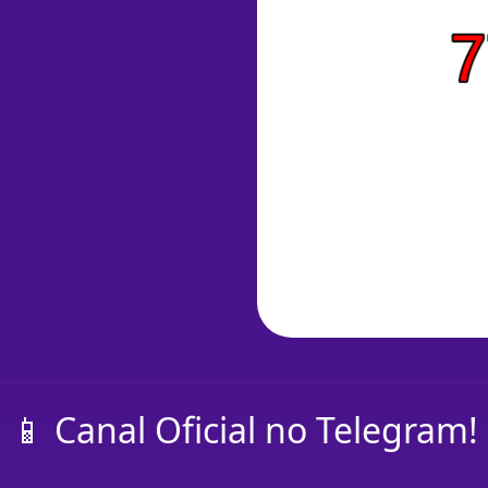
📱 Canal Oficial no Telegram!