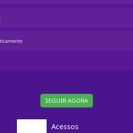
a
aticamente
SEGUIR AGORA
Acessos