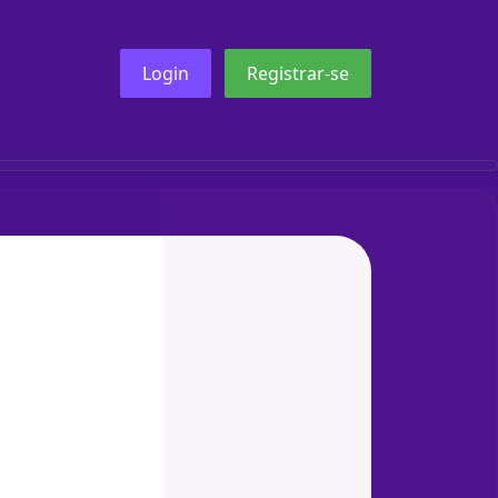
Login
Registrar-se