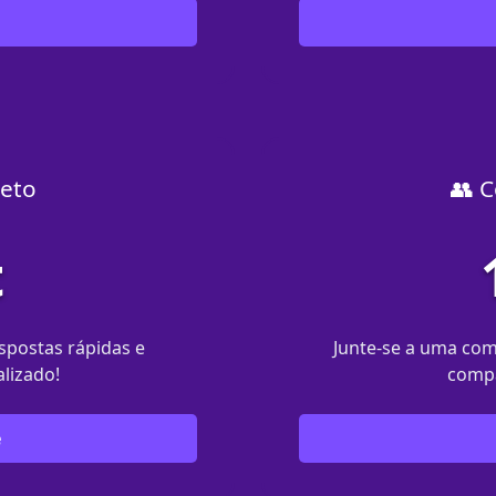
reto
👥 
t
espostas rápidas e
Junte-se a uma com
lizado!
compa
e