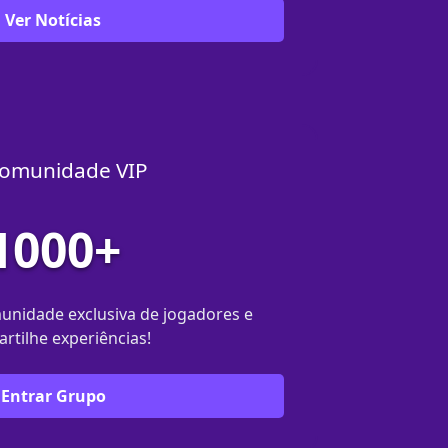
Ver Notícias
Comunidade VIP
1000+
unidade exclusiva de jogadores e
rtilhe experiências!
Entrar Grupo