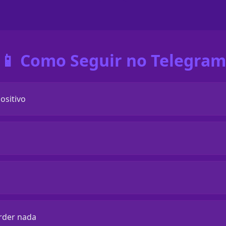
📱 Como Seguir no Telegram
ositivo
erder nada