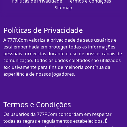
Políticas de Privacidade
Termos e Condições
Sitemap
Políticas de Privacidade
A 777F.Com valoriza a privacidade de seus usuários e
está empenhada em proteger todas as informações
pessoais fornecidas durante o uso de nossos canais de
comunicação. Todos os dados coletados são utilizados
exclusivamente para fins de melhoria contínua da
experiência de nossos jogadores.
Termos e Condições
Os usuários da 777F.Com concordam em respeitar
todas as regras e regulamentos estabelecidos. É