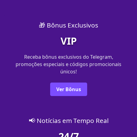
🎁 Bônus Exclusivos
VIP
Receba bônus exclusivos do Telegram,
promoções especiais e códigos promocionais
únicos!
Ver Bônus
📢 Notícias em Tempo Real
24/7