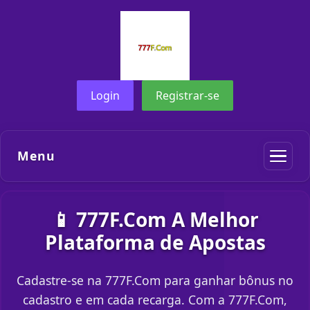
Login
Registrar-se
Menu
📱 777F.Com A Melhor
Plataforma de Apostas
Cadastre-se na 777F.Com para ganhar bônus no
cadastro e em cada recarga. Com a 777F.Com,