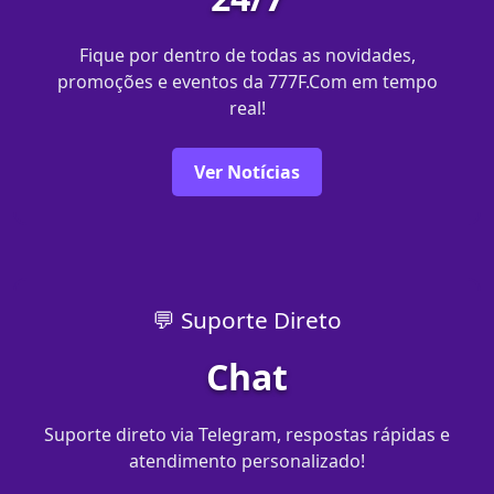
Fique por dentro de todas as novidades,
promoções e eventos da 777F.Com em tempo
real!
Ver Notícias
💬 Suporte Direto
Chat
Suporte direto via Telegram, respostas rápidas e
atendimento personalizado!