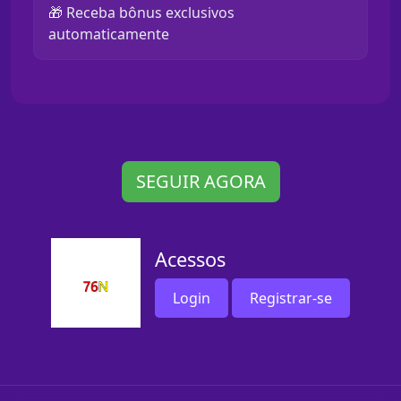
🎁 Receba bônus exclusivos
automaticamente
SEGUIR AGORA
Acessos
Login
Registrar-se