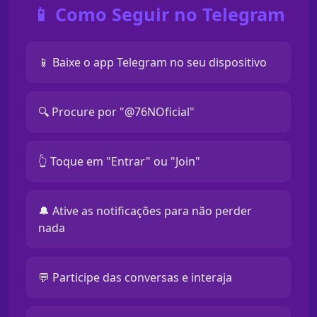
📱 Como Seguir no Telegram
📱 Baixe o app Telegram no seu dispositivo
🔍 Procure por "@76NOficial"
👆 Toque em "Entrar" ou "Join"
🔔 Ative as notificações para não perder
nada
💬 Participe das conversas e interaja