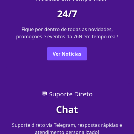
24/7
Fique por dentro de todas as novidades,
promoções e eventos da 76N em tempo real!
Ver Notícias
💬 Suporte Direto
Chat
Suporte direto via Telegram, respostas rápidas e
atendimento personalizado!