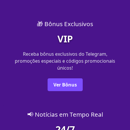
🎁 Bônus Exclusivos
VIP
Receba bônus exclusivos do Telegram,
promoções especiais e códigos promocionais
únicos!
Ver Bônus
📢 Notícias em Tempo Real
24/7