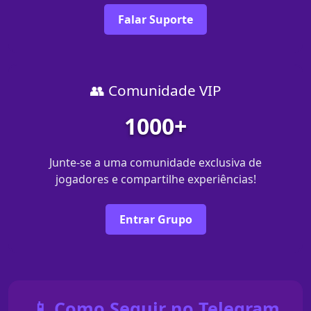
Falar Suporte
👥 Comunidade VIP
1000+
Junte-se a uma comunidade exclusiva de
jogadores e compartilhe experiências!
Entrar Grupo
📱 Como Seguir no Telegram