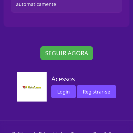
automaticamente
SEGUIR AGORA
Acessos
Login
Registrar-se