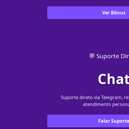
Ver Bônus
💬 Suporte Di
Cha
Suporte direto via Telegram, r
atendimento persona
Falar Suport