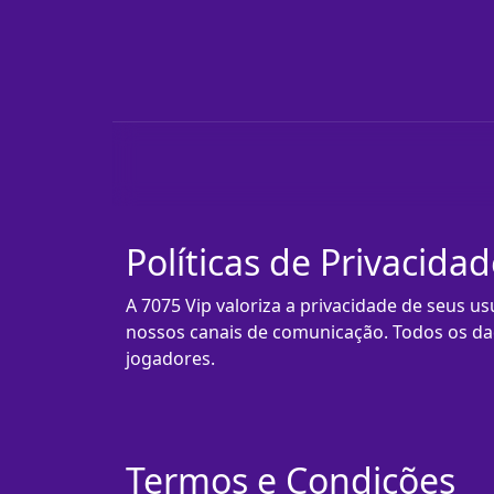
Políticas de Privacida
A 7075 Vip valoriza a privacidade de seus 
nossos canais de comunicação. Todos os dad
jogadores.
Termos e Condições