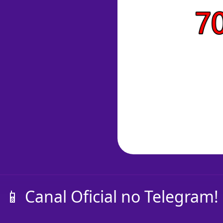
📱 Canal Oficial no Telegram!