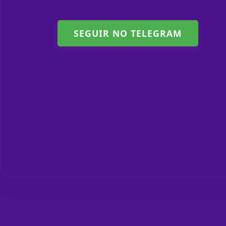
SEGUIR NO TELEGRAM