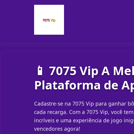
📱 7075 Vip A Me
Plataforma de A
Cadastre-se na 7075 Vip para ganhar b
cada recarga. Com a 7075 Vip, você te
incríveis e uma experiência de jogo inig
vencedores agora!