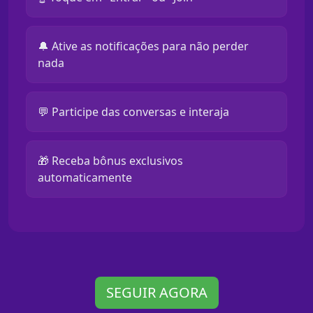
🔔 Ative as notificações para não perder
nada
💬 Participe das conversas e interaja
🎁 Receba bônus exclusivos
automaticamente
SEGUIR AGORA