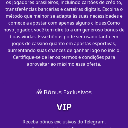
os jogadores brasileiros, incluindo cartões de crédito,
transferências bancárias e carteiras digitais. Escolha o
método que melhor se adapta às suas necessidades e
comece a apostar com apenas alguns cliques.Como
novo jogador, você tem direito a um generoso bônus de
boas-vindas. Esse bônus pode ser usado tanto em
jogos de cassino quanto em apostas esportivas,
aumentando suas chances de ganhar logo no início.
Certifique-se de ler os termos e condições para
aproveitar ao máximo essa oferta.
🎁 Bônus Exclusivos
VIP
Receba bônus exclusivos do Telegram,