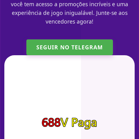
você tem acesso a promoções incríveis e uma
experiência de jogo inigualável. Junte-se aos
vencedores agora!
SEGUIR NO TELEGRAM