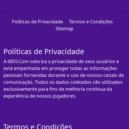
Políticas de Privacidade
Termos e Condições
Sitemap
Políticas de Privacidade
A 6855.Com valoriza a privacidade de seus usuários e
está empenhada em proteger todas as informações
pessoais fornecidas durante o uso de nossos canais de
comunicação. Todos os dados coletados são utilizados
exclusivamente para fins de melhoria contínua da
experiência de nossos jogadores.
Termos e Condições