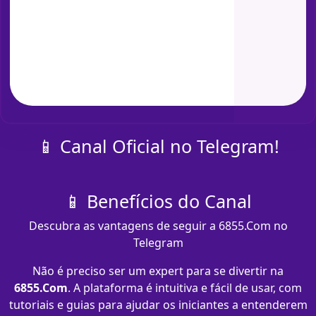
📱 Canal Oficial no Telegram!
📱 Benefícios do Canal
Descubra as vantagens de seguir a 6855.Com no
Telegram
Não é preciso ser um expert para se divertir na
6855.Com
. A plataforma é intuitiva e fácil de usar, com
tutoriais e guias para ajudar os iniciantes a entenderem