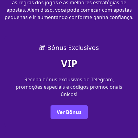
as regras dos jogos e as melhores estratégias de
apostas. Além disso, você pode começar com apostas
pequenas e ir aumentando conforme ganha confiança.
🎁 Bônus Exclusivos
VIP
Receba bônus exclusivos do Telegram,
promoções especiais e códigos promocionais
únicos!
Ver Bônus