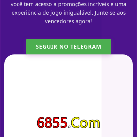
você tem acesso a promoções incríveis e uma
experiência de jogo inigualável. Junte-se aos
vencedores agora!
SEGUIR NO TELEGRAM