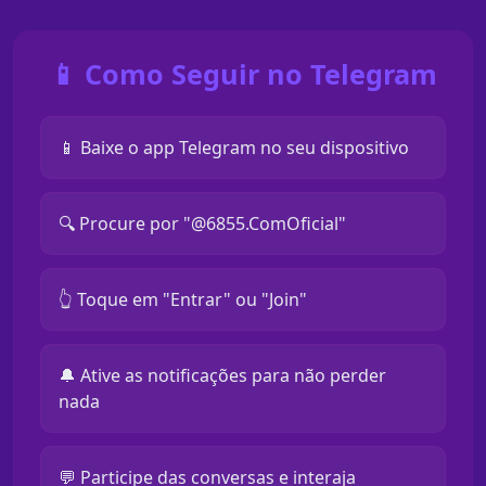
📱 Como Seguir no Telegram
📱 Baixe o app Telegram no seu dispositivo
🔍 Procure por "@6855.ComOficial"
👆 Toque em "Entrar" ou "Join"
🔔 Ative as notificações para não perder
nada
💬 Participe das conversas e interaja