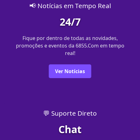
📢 Notícias em Tempo Real
24/7
Fique por dentro de todas as novidades,
promoções e eventos da 6855.Com em tempo
real!
Ver Notícias
💬 Suporte Direto
Chat