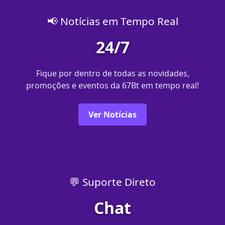
📢 Notícias em Tempo Real
24/7
Fique por dentro de todas as novidades,
promoções e eventos da 67Bt em tempo real!
Ver Notícias
💬 Suporte Direto
Chat