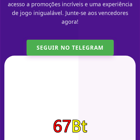
acesso a promoções incríveis e uma experiência
de jogo inigualável. Junte-se aos vencedores
agora!
SEGUIR NO TELEGRAM