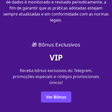
de dados é monitorado e revisado periodicamente, a
fim de garantir que as práticas adotadas estejam
sempre atualizadas e em conformidade com as normas
legais.
🎁 Bônus Exclusivos
VIP
Receba bônus exclusivos do Telegram,
promoções especiais e códigos promocionais
únicos!
Ver Bônus