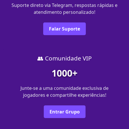
Suporte direto via Telegram, respostas rápidas e
atendimento personalizado!
Falar Suporte
👥 Comunidade VIP
1000+
Junte-se a uma comunidade exclusiva de
jogadores e compartilhe experiências!
Entrar Grupo