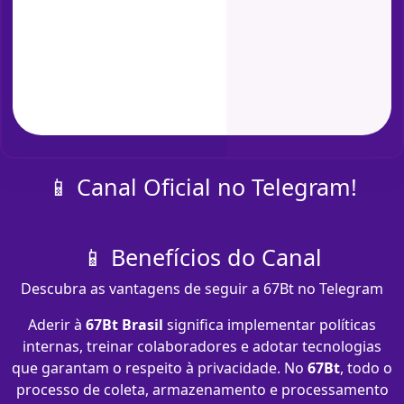
📱 Canal Oficial no Telegram!
📱 Benefícios do Canal
Descubra as vantagens de seguir a 67Bt no Telegram
Aderir à
67Bt Brasil
significa implementar políticas
internas, treinar colaboradores e adotar tecnologias
que garantam o respeito à privacidade. No
67Bt
, todo o
processo de coleta, armazenamento e processamento