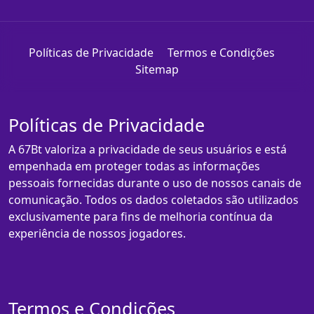
Políticas de Privacidade
Termos e Condições
Sitemap
Políticas de Privacidade
A 67Bt valoriza a privacidade de seus usuários e está
empenhada em proteger todas as informações
pessoais fornecidas durante o uso de nossos canais de
comunicação. Todos os dados coletados são utilizados
exclusivamente para fins de melhoria contínua da
experiência de nossos jogadores.
Termos e Condições