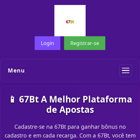
Login
Registrar-se
Menu
📱 67Bt A Melhor Plataforma
de Apostas
Cadastre-se na 67Bt para ganhar bônus no
cadastro e em cada recarga. Com a 67Bt, você tem