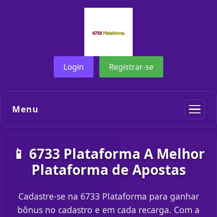
Login
Registrar-se
Menu
📱 6733 Plataforma A Melhor
Plataforma de Apostas
Cadastre-se na 6733 Plataforma para ganhar
bônus no cadastro e em cada recarga. Com a