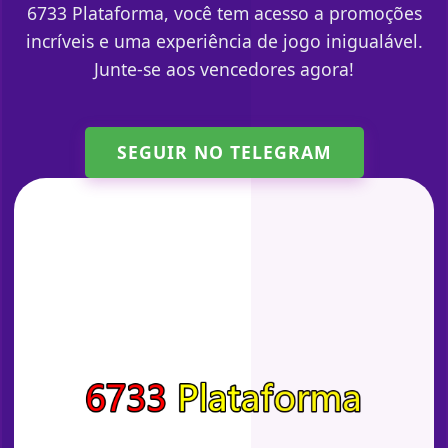
6733 Plataforma, você tem acesso a promoções
incríveis e uma experiência de jogo inigualável.
Junte-se aos vencedores agora!
SEGUIR NO TELEGRAM