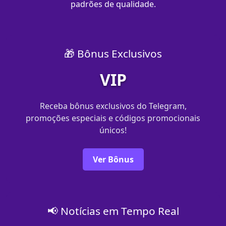
padrões de qualidade.
🎁 Bônus Exclusivos
VIP
Receba bônus exclusivos do Telegram,
promoções especiais e códigos promocionais
únicos!
Ver Bônus
📢 Notícias em Tempo Real