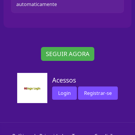
automaticamente
SEGUIR AGORA
Acessos
Login
Registrar-se