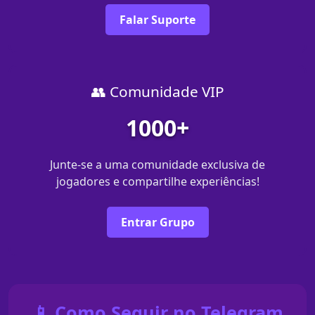
Falar Suporte
👥 Comunidade VIP
1000+
Junte-se a uma comunidade exclusiva de
jogadores e compartilhe experiências!
Entrar Grupo
📱 Como Seguir no Telegram