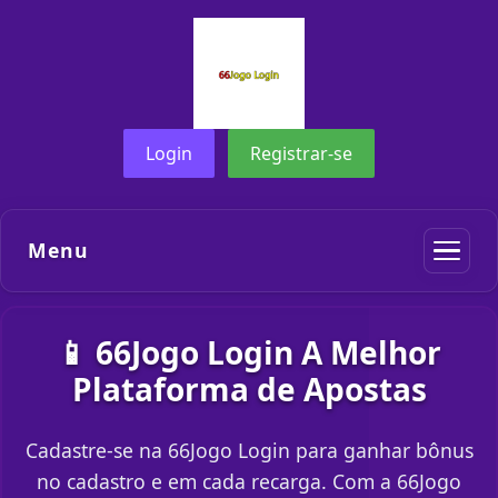
Login
Registrar-se
Menu
📱 66Jogo Login A Melhor
Plataforma de Apostas
Cadastre-se na 66Jogo Login para ganhar bônus
no cadastro e em cada recarga. Com a 66Jogo