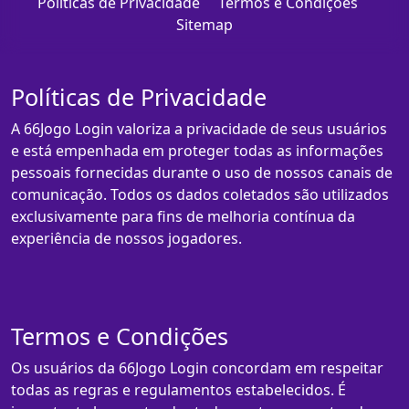
Políticas de Privacidade
Termos e Condições
Sitemap
Políticas de Privacidade
A 66Jogo Login valoriza a privacidade de seus usuários
e está empenhada em proteger todas as informações
pessoais fornecidas durante o uso de nossos canais de
comunicação. Todos os dados coletados são utilizados
exclusivamente para fins de melhoria contínua da
experiência de nossos jogadores.
Termos e Condições
Os usuários da 66Jogo Login concordam em respeitar
todas as regras e regulamentos estabelecidos. É