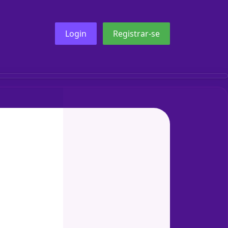
Login
Registrar-se