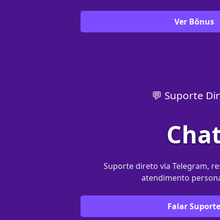
Ver Bônus
💬 Suporte Di
Cha
Suporte direto via Telegram, r
atendimento persona
Falar Suport