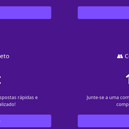
reto
👥 
t
espostas rápidas e
Junte-se a uma com
lizado!
compa
e