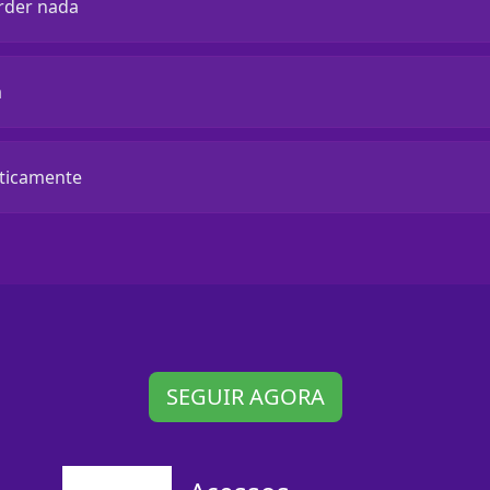
erder nada
a
aticamente
SEGUIR AGORA