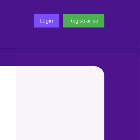
Login
Registrar-se