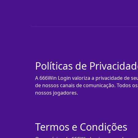
Políticas de Privacida
A 666Win Login valoriza a privacidade de s
de nossos canais de comunicação. Todos os 
nossos jogadores.
Termos e Condições