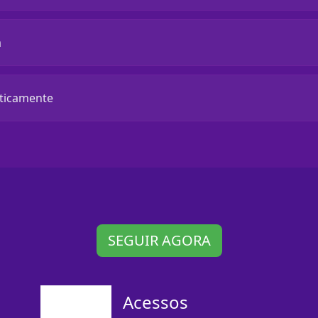
a
aticamente
SEGUIR AGORA
Acessos