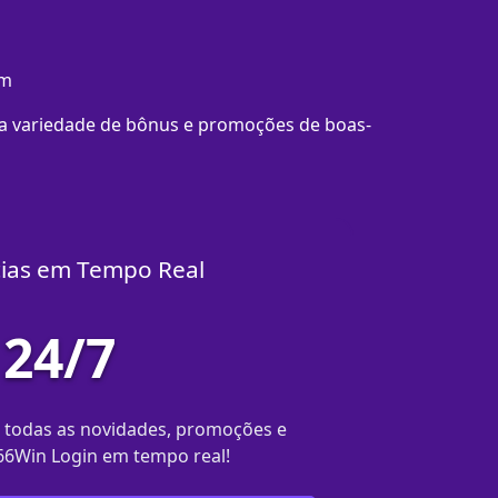
am
ma variedade de bônus e promoções de boas-
cias em Tempo Real
24/7
e todas as novidades, promoções e
66Win Login em tempo real!