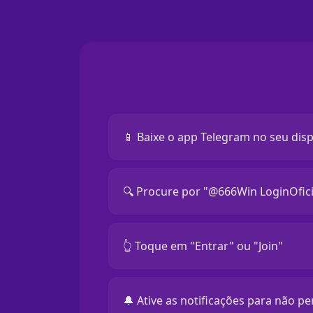
📱 Baixe o app Telegram no seu disp
🔍 Procure por "@666Win LoginOfici
👆 Toque em "Entrar" ou "Join"
🔔 Ative as notificações para não p