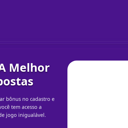
 A Melhor
postas
ar bônus no cadastro e
você tem acesso a
e jogo inigualável.