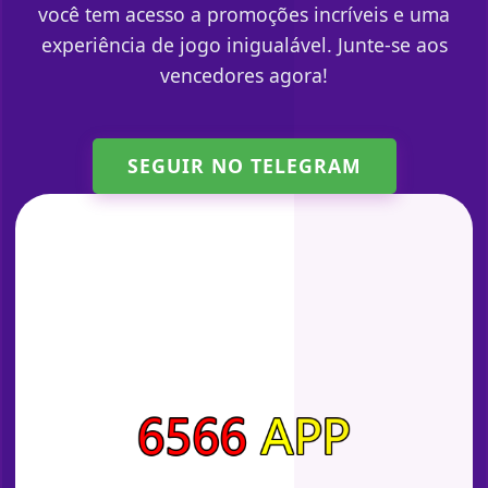
você tem acesso a promoções incríveis e uma
experiência de jogo inigualável. Junte-se aos
vencedores agora!
SEGUIR NO TELEGRAM