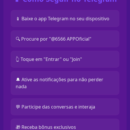
📱 Baixe o app Telegram no seu dispositivo
🔍 Procure por "@6566 APPOficial"
👆 Toque em "Entrar" ou "Join"
🔔 Ative as notificações para não perder
nada
💬 Participe das conversas e interaja
🎁 Receba bônus exclusivos