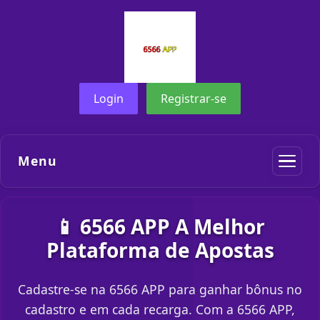
Login
Registrar-se
Menu
📱 6566 APP A Melhor
Plataforma de Apostas
Cadastre-se na 6566 APP para ganhar bônus no
cadastro e em cada recarga. Com a 6566 APP,