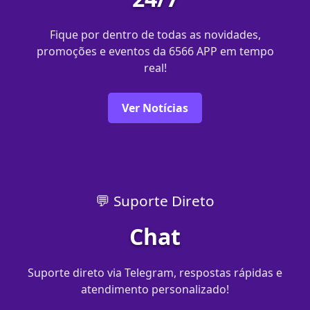
Fique por dentro de todas as novidades,
promoções e eventos da 6566 APP em tempo
real!
Ver Notícias
💬 Suporte Direto
Chat
Suporte direto via Telegram, respostas rápidas e
atendimento personalizado!