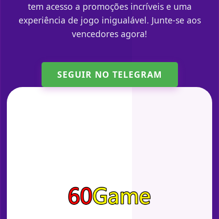
tem acesso a promoções incríveis e uma
experiência de jogo inigualável. Junte-se aos
vencedores agora!
SEGUIR NO TELEGRAM