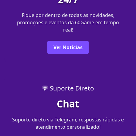
Fique por dentro de todas as novidades,
promoções e eventos da 60Game em tempo
real!
Ver Notícias
💬 Suporte Direto
Chat
Suporte direto via Telegram, respostas rápidas e
atendimento personalizado!