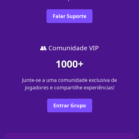
Falar Suporte
👥 Comunidade VIP
1000+
Junte-se a uma comunidade exclusiva de
jogadores e compartilhe experiências!
Entrar Grupo