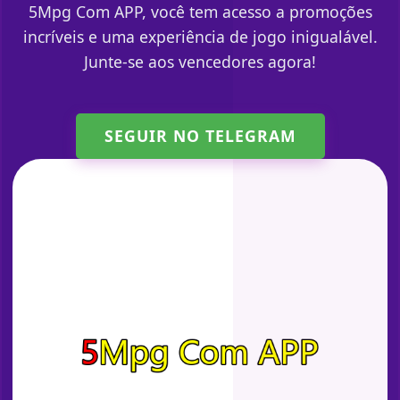
5Mpg Com APP, você tem acesso a promoções
incríveis e uma experiência de jogo inigualável.
Junte-se aos vencedores agora!
SEGUIR NO TELEGRAM