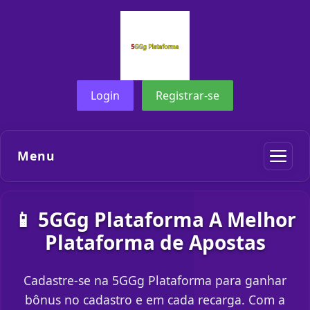
Login
Registrar-se
Menu
📱 5GGg Plataforma A Melhor
Plataforma de Apostas
Cadastre-se na 5GGg Plataforma para ganhar
bônus no cadastro e em cada recarga. Com a