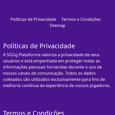
Políticas de Privacidade
Termos e Condições
Sitemap
Políticas de Privacidade
A 5GGg Plataforma valoriza a privacidade de seus
usuários e está empenhada em proteger todas as
informações pessoais fornecidas durante o uso de
nossos canais de comunicação. Todos os dados
coletados são utilizados exclusivamente para fins de
melhoria contínua da experiência de nossos jogadores.
Termos e Condições