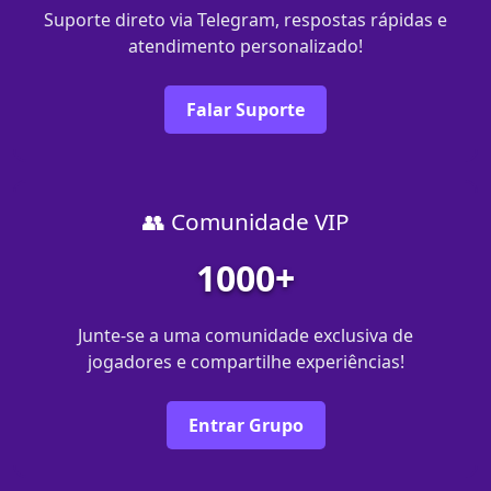
Suporte direto via Telegram, respostas rápidas e
atendimento personalizado!
Falar Suporte
👥 Comunidade VIP
1000+
Junte-se a uma comunidade exclusiva de
jogadores e compartilhe experiências!
Entrar Grupo