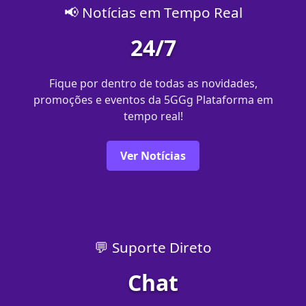
📢 Notícias em Tempo Real
24/7
Fique por dentro de todas as novidades,
promoções e eventos da 5GGg Plataforma em
tempo real!
Ver Notícias
💬 Suporte Direto
Chat