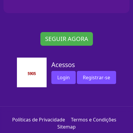
SEGUIR AGORA
Acessos
Login
Registrar-se
Políticas de Privacidade
Termos e Condições
Sitemap