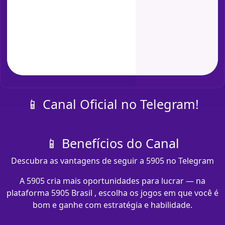
📱 Canal Oficial no Telegram!
📱 Benefícios do Canal
Descubra as vantagens de seguir a 5905 no Telegram
A 5905 cria mais oportunidades para lucrar — na
plataforma 5905 Brasil , escolha os jogos em que você é
bom e ganhe com estratégia e habilidade.