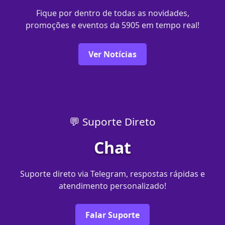
Fique por dentro de todas as novidades,
promoções e eventos da 5905 em tempo real!
Ver Notícias
💬 Suporte Direto
Chat
Suporte direto via Telegram, respostas rápidas e
atendimento personalizado!
Falar Suporte