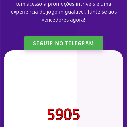
tem acesso a promoções incríveis e uma
experiência de jogo inigualável. Junte-se aos
vencedores agora!
SEGUIR NO TELEGRAM