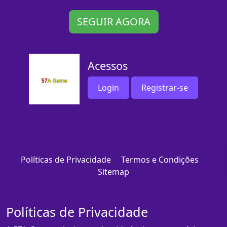
SEGUIR AGORA
Acessos
Login
Registrar-se
Políticas de Privacidade
Termos e Condições
Sitemap
Políticas de Privacidade