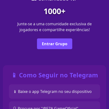
1000+
Junte-se a uma comunidade exclusiva de
jogadores e compartilhe experiências!
Entrar Grupo
📱 Como Seguir no Telegram
📱 Baixe o app Telegram no seu dispositivo
🔍 Procure por "@57A GameOficial"