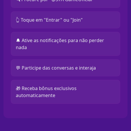
👆 Toque em "Entrar" ou "Join"
🔔 Ative as notificações para não perder
nada
💬 Participe das conversas e interaja
🎁 Receba bônus exclusivos
automaticamente