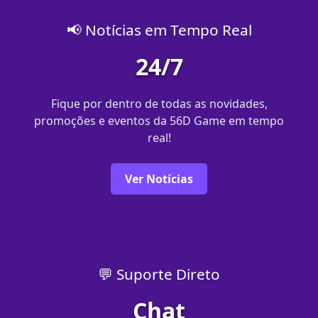
📢 Notícias em Tempo Real
24/7
Fique por dentro de todas as novidades,
promoções e eventos da 56D Game em tempo
real!
Ver Notícias
💬 Suporte Direto
Chat