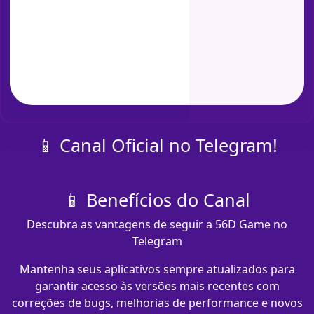
📱 Canal Oficial no Telegram!
📱 Benefícios do Canal
Descubra as vantagens de seguir a 56D Game no
Telegram
Mantenha seus aplicativos sempre atualizados para
garantir acesso às versões mais recentes com
correções de bugs, melhorias de performance e novos