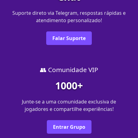
Suporte direto via Telegram, respostas rápidas e
atendimento personalizado!
Falar Suporte
👥 Comunidade VIP
1000+
Junte-se a uma comunidade exclusiva de
jogadores e compartilhe experiências!
Entrar Grupo