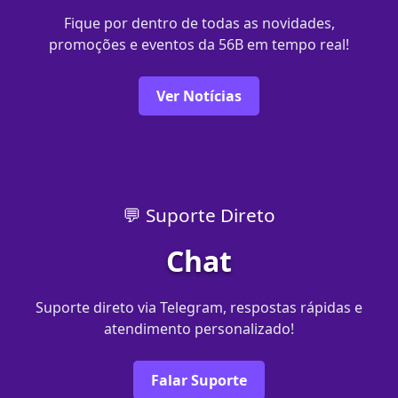
Fique por dentro de todas as novidades,
promoções e eventos da 56B em tempo real!
Ver Notícias
💬 Suporte Direto
Chat
Suporte direto via Telegram, respostas rápidas e
atendimento personalizado!
Falar Suporte