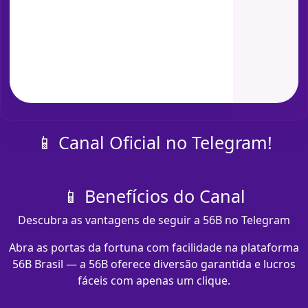
📱 Canal Oficial no Telegram!
📱 Benefícios do Canal
Descubra as vantagens de seguir a 56B no Telegram
Abra as portas da fortuna com facilidade na plataforma
56B Brasil — a 56B oferece diversão garantida e lucros
fáceis com apenas um clique.