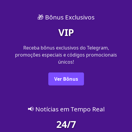
🎁 Bônus Exclusivos
VIP
Receba bônus exclusivos do Telegram,
promoções especiais e códigos promocionais
únicos!
Ver Bônus
📢 Notícias em Tempo Real
24/7