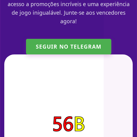
acesso a promoções incríveis e uma experiência
de jogo inigualável. Junte-se aos vencedores
agora!
SEGUIR NO TELEGRAM