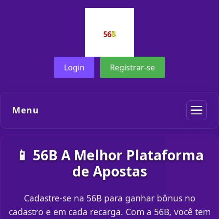
Login
Registrar-se
Menu
📱 56B A Melhor Plataforma
de Apostas
Cadastre-se na 56B para ganhar bônus no
cadastro e em cada recarga. Com a 56B, você tem