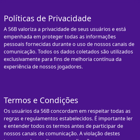
Políticas de Privacidade
A 56B valoriza a privacidade de seus usuários e está
empenhada em proteger todas as informações
pessoais fornecidas durante o uso de nossos canais de
comunicação. Todos os dados coletados são utilizados
exclusivamente para fins de melhoria contínua da
experiência de nossos jogadores.
Termos e Condições
Os usuários da 56B concordam em respeitar todas as
regras e regulamentos estabelecidos. É importante ler
e entender todos os termos antes de participar de
nossos canais de comunicação. A violação destes