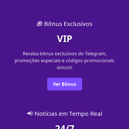
🎁 Bônus Exclusivos
VIP
Receba bônus exclusivos do Telegram,
promoções especiais e códigos promocionais
únicos!
Ver Bônus
📢 Notícias em Tempo Real
24/7