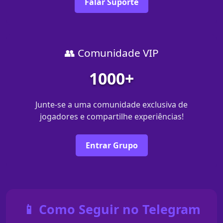
Falar Suporte
👥 Comunidade VIP
1000+
Junte-se a uma comunidade exclusiva de
jogadores e compartilhe experiências!
Entrar Grupo
📱 Como Seguir no Telegram