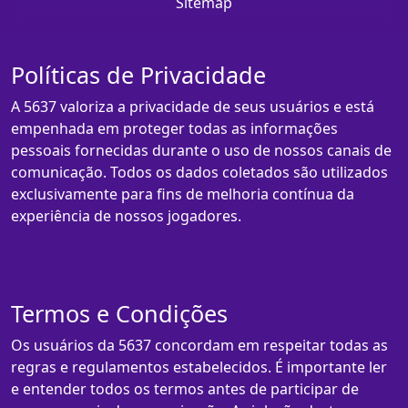
Sitemap
Políticas de Privacidade
A 5637 valoriza a privacidade de seus usuários e está
empenhada em proteger todas as informações
pessoais fornecidas durante o uso de nossos canais de
comunicação. Todos os dados coletados são utilizados
exclusivamente para fins de melhoria contínua da
experiência de nossos jogadores.
Termos e Condições
Os usuários da 5637 concordam em respeitar todas as
regras e regulamentos estabelecidos. É importante ler
e entender todos os termos antes de participar de