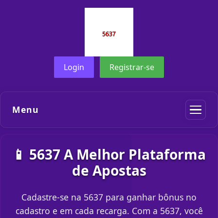
Login
Registrar-se
Menu
📱 5637 A Melhor Plataforma
de Apostas
Cadastre-se na 5637 para ganhar bônus no
cadastro e em cada recarga. Com a 5637, você