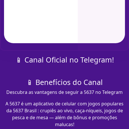
📱 Canal Oficial no Telegram!
📱 Benefícios do Canal
Descubra as vantagens de seguir a 5637 no Telegram
A 5637 é um aplicativo de celular com jogos populares
da 5637 Brasil : crupiês ao vivo, caça-níqueis, jogos de
pesca e de mesa — além de bônus e promoções
malucas!