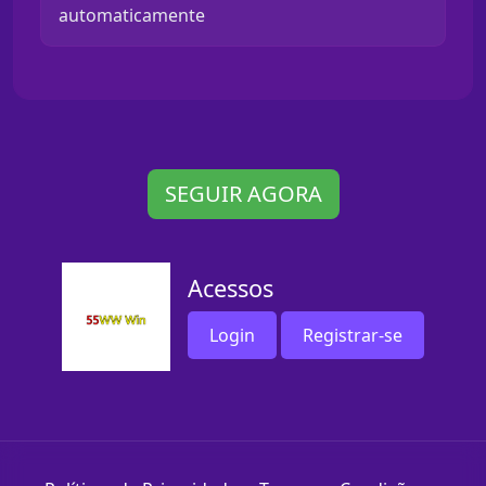
automaticamente
SEGUIR AGORA
Acessos
Login
Registrar-se