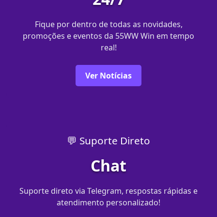
Fique por dentro de todas as novidades,
promoções e eventos da 55WW Win em tempo
real!
Ver Notícias
💬 Suporte Direto
Chat
Suporte direto via Telegram, respostas rápidas e
atendimento personalizado!