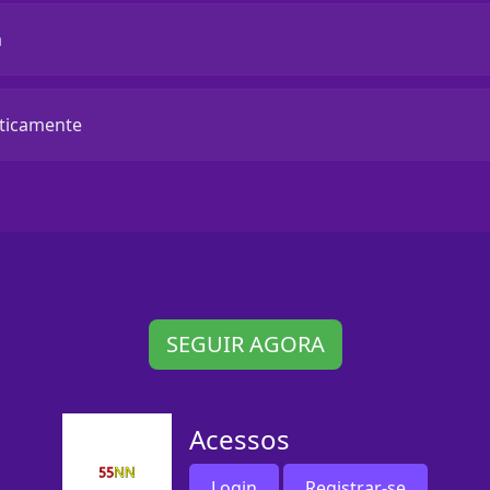
a
aticamente
SEGUIR AGORA
Acessos
Login
Registrar-se