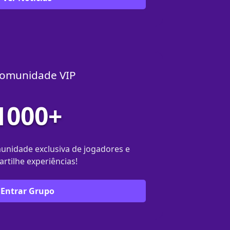
Comunidade VIP
1000+
unidade exclusiva de jogadores e
rtilhe experiências!
Entrar Grupo