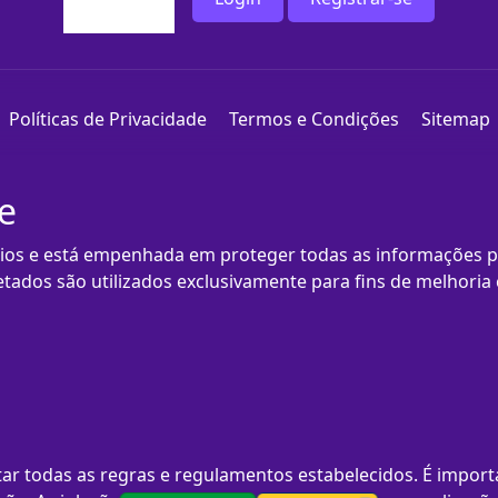
Políticas de Privacidade
Termos e Condições
Sitemap
de
ários e está empenhada em proteger todas as informações p
tados são utilizados exclusivamente para fins de melhoria
r todas as regras e regulamentos estabelecidos. É importa