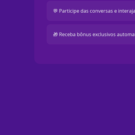
💬 Participe das conversas e interaj
🎁 Receba bônus exclusivos autom