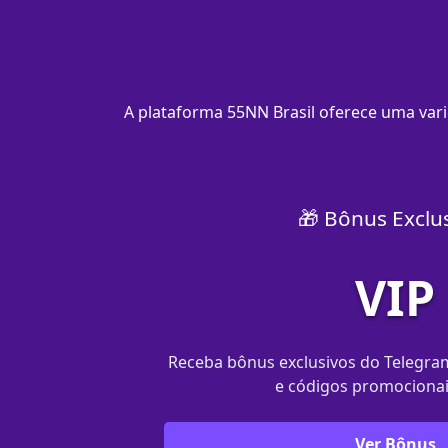
A plataforma 55NN Brasil oferece uma var
🎁 Bônus Exclu
VIP
Receba bônus exclusivos do Telegra
e códigos promocionai
Ver Bônus