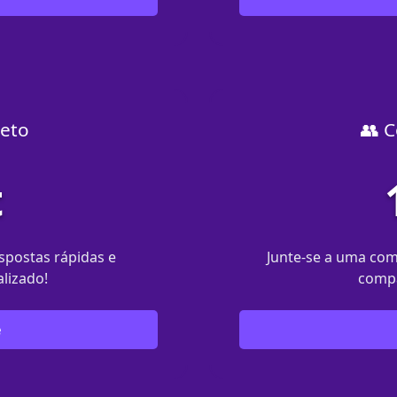
reto
👥 
t
espostas rápidas e
Junte-se a uma com
lizado!
compa
e