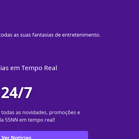
odas as suas fantasias de entretenimento.
cias em Tempo Real
24/7
e todas as novidades, promoções e
da 55NN em tempo real!
Ver Notícias