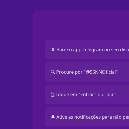
📱 Baixe o app Telegram no seu disp
🔍 Procure por "@55NNOficial"
👆 Toque em "Entrar" ou "Join"
🔔 Ative as notificações para não p