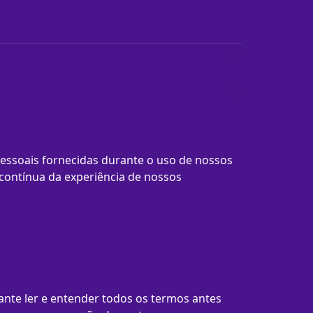
essoais fornecidas durante o uso de nossos
 contínua da experiência de nossos
nte ler e entender todos os termos antes