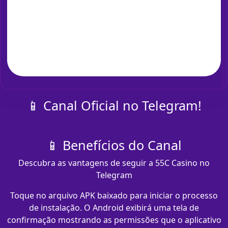
📱 Canal Oficial no Telegram!
📱 Benefícios do Canal
Descubra as vantagens de seguir a 55C Casino no
Telegram
Toque no arquivo APK baixado para iniciar o processo
de instalação. O Android exibirá uma tela de
confirmação mostrando as permissões que o aplicativo