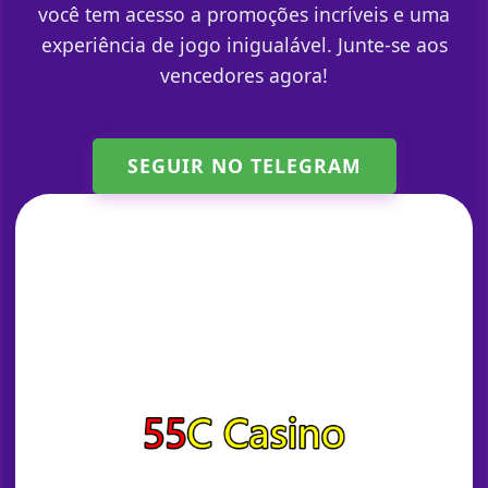
você tem acesso a promoções incríveis e uma
experiência de jogo inigualável. Junte-se aos
vencedores agora!
SEGUIR NO TELEGRAM