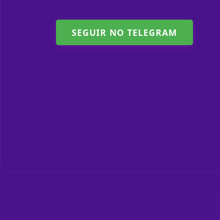
SEGUIR NO TELEGRAM