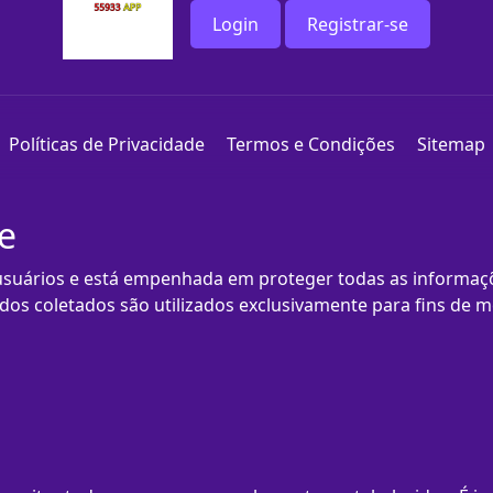
Login
Registrar-se
Políticas de Privacidade
Termos e Condições
Sitemap
de
 usuários e está empenhada em proteger todas as informaç
os coletados são utilizados exclusivamente para fins de m