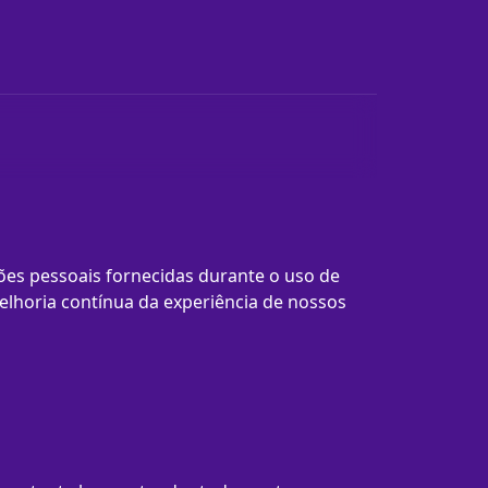
ões pessoais fornecidas durante o uso de
elhoria contínua da experiência de nossos