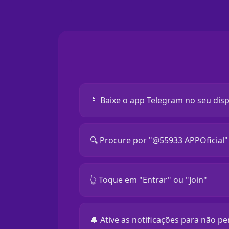
📱 Baixe o app Telegram no seu disp
🔍 Procure por "@55933 APPOficial"
👆 Toque em "Entrar" ou "Join"
🔔 Ative as notificações para não p