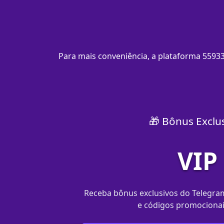
Para mais conveniência, a plataforma 5593
🎁 Bônus Exclu
VIP
Receba bônus exclusivos do Telegra
e códigos promocionai