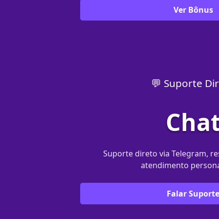
Ver Bônus
💬 Suporte Di
Cha
Suporte direto via Telegram, r
atendimento persona
Falar Suport