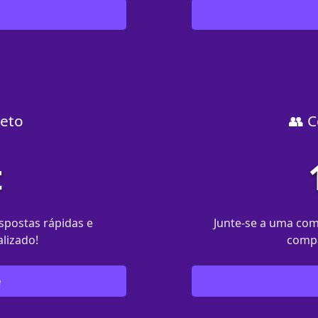
reto
👥 
t
espostas rápidas e
Junte-se a uma com
lizado!
compa
e