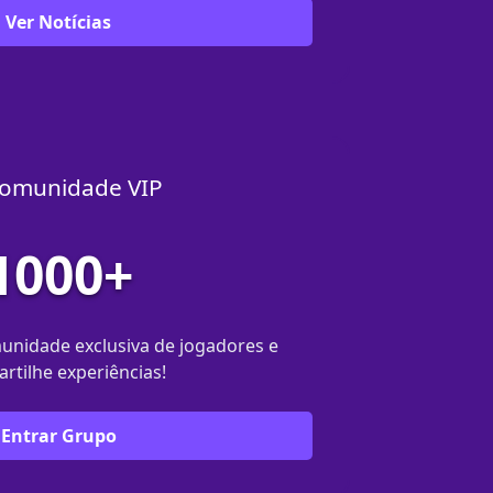
Ver Notícias
Comunidade VIP
1000+
unidade exclusiva de jogadores e
rtilhe experiências!
Entrar Grupo