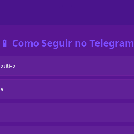
📱 Como Seguir no Telegram
ositivo
al"