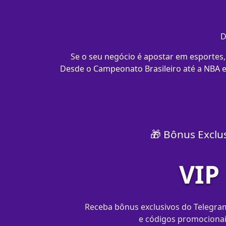
D
Se o seu negócio é apostar em esportes,
Desde o Campeonato Brasileiro até a NBA 
🎁 Bônus Exclu
VIP
Receba bônus exclusivos do Telegra
e códigos promocionai