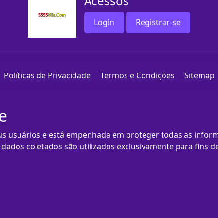
Acessos
Login
Registrar-se
Políticas de Privacidade
Termos e Condições
Sitemap
de
eus usuários e está empenhada em proteger todas as infor
dados coletados são utilizados exclusivamente para fins d