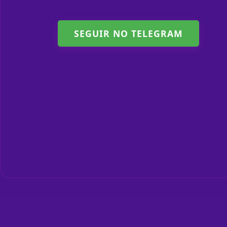
SEGUIR NO TELEGRAM