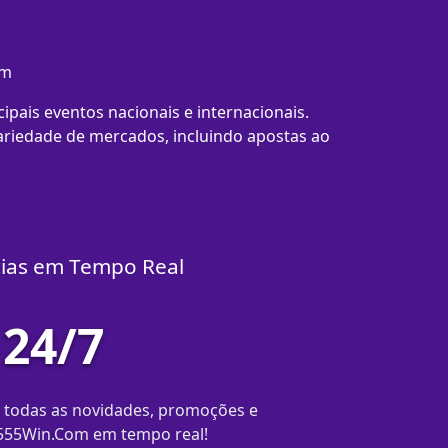
am
pais eventos nacionais e internacionais.
riedade de mercados, incluindo apostas ao
cias em Tempo Real
24/7
e todas as novidades, promoções e
555Win.Com em tempo real!