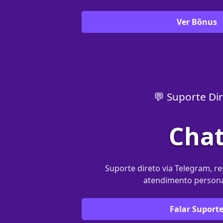
Ver Bônus
💬 Suporte Di
Cha
Suporte direto via Telegram, r
atendimento persona
Falar Suport