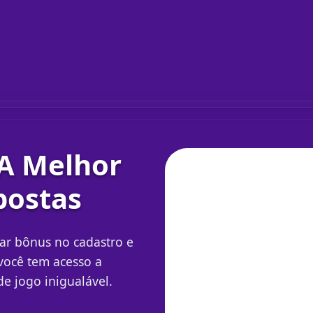
A Melhor
postas
ar bônus no cadastro e
você tem acesso a
e jogo inigualável.