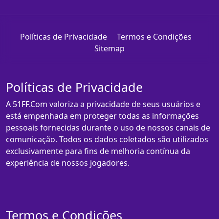
Políticas de Privacidade
Termos e Condições
Sitemap
Políticas de Privacidade
A 51FF.Com valoriza a privacidade de seus usuários e
está empenhada em proteger todas as informações
pessoais fornecidas durante o uso de nossos canais de
comunicação. Todos os dados coletados são utilizados
exclusivamente para fins de melhoria contínua da
experiência de nossos jogadores.
Termos e Condições