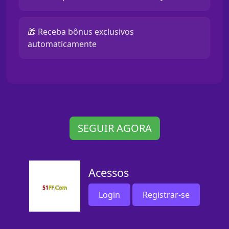
🎁 Receba bônus exclusivos
automaticamente
SEGUIR AGORA
Acessos
Login
Registrar-se