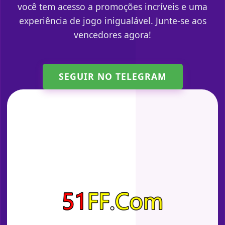
você tem acesso a promoções incríveis e uma
experiência de jogo inigualável. Junte-se aos
vencedores agora!
SEGUIR NO TELEGRAM