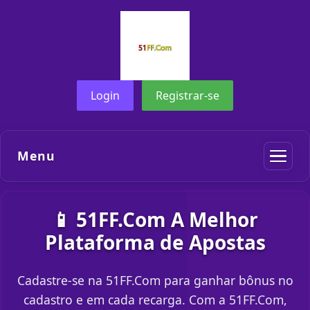
Login
Registrar-se
Menu
📱 51FF.Com A Melhor
Plataforma de Apostas
Cadastre-se na 51FF.Com para ganhar bônus no
cadastro e em cada recarga. Com a 51FF.Com,