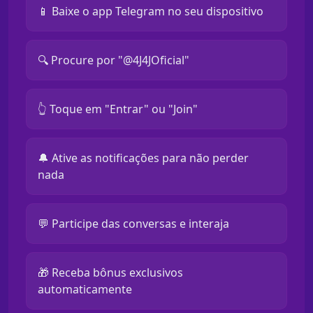
📱 Baixe o app Telegram no seu dispositivo
🔍 Procure por "@4J4JOficial"
👆 Toque em "Entrar" ou "Join"
🔔 Ative as notificações para não perder
nada
💬 Participe das conversas e interaja
🎁 Receba bônus exclusivos
automaticamente