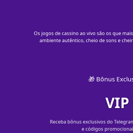
Os jogos de cassino ao vivo são os que ma
ambiente autêntico, cheio de sons e cheir
🎁 Bônus Exclu
VIP
Receba bônus exclusivos do Telegra
e códigos promocionai