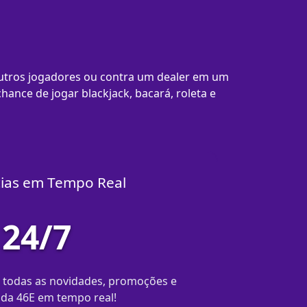
outros jogadores ou contra um dealer em um
hance de jogar blackjack, bacará, roleta e
cias em Tempo Real
24/7
e todas as novidades, promoções e
 da 46E em tempo real!