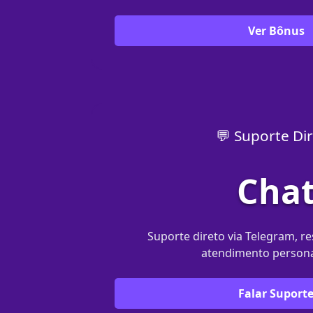
Ver Bônus
💬 Suporte Di
Cha
Suporte direto via Telegram, r
atendimento persona
Falar Suport