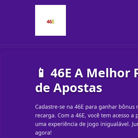
📱 46E A Melhor 
de Apostas
Cadastre-se na 46E para ganhar bônus 
recarga. Com a 46E, você tem acesso a 
uma experiência de jogo inigualável. J
agora!