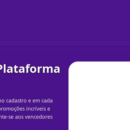
Plataforma
no cadastro e em cada
promoções incríveis e
unte-se aos vencedores