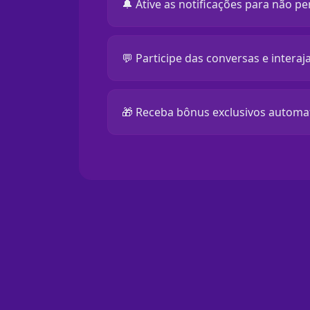
🔔 Ative as notificações para não p
💬 Participe das conversas e interaj
🎁 Receba bônus exclusivos autom