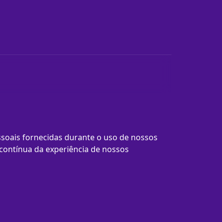
ssoais fornecidas durante o uso de nossos
 contínua da experiência de nossos