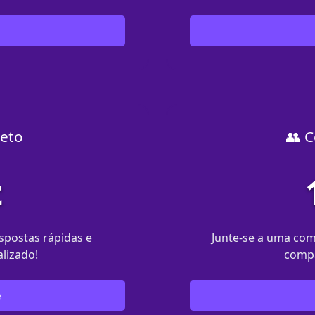
reto
👥 
t
espostas rápidas e
Junte-se a uma com
lizado!
compa
e