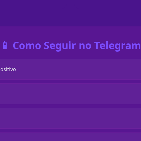
📱 Como Seguir no Telegram
ositivo