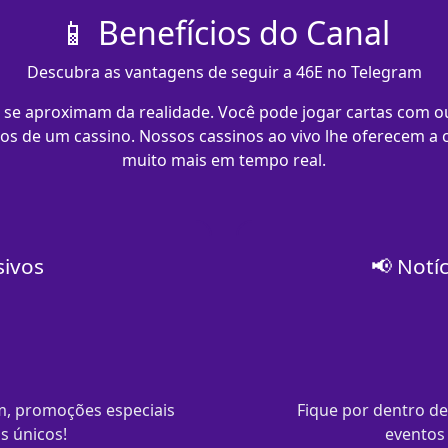
📱 Benefícios do Canal
Descubra as vantagens de seguir a 46E no Telegram
is se aproximam da realidade. Você pode jogar cartas com 
os de um cassino. Nossos cassinos ao vivo lhe oferecem a c
muito mais em tempo real.
sivos
📢 Notí
m, promoções especiais
Fique por dentro d
s únicos!
eventos