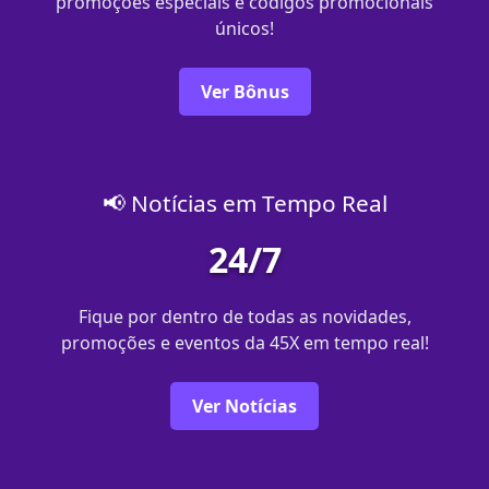
promoções especiais e códigos promocionais
únicos!
Ver Bônus
📢 Notícias em Tempo Real
24/7
Fique por dentro de todas as novidades,
promoções e eventos da 45X em tempo real!
Ver Notícias