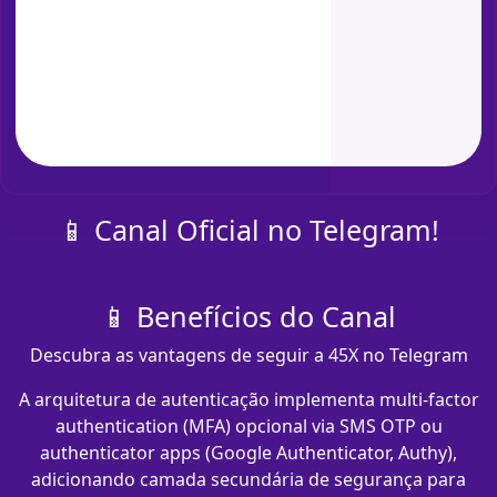
📱 Canal Oficial no Telegram!
📱 Benefícios do Canal
Descubra as vantagens de seguir a 45X no Telegram
A arquitetura de autenticação implementa multi-factor
authentication (MFA) opcional via SMS OTP ou
authenticator apps (Google Authenticator, Authy),
adicionando camada secundária de segurança para