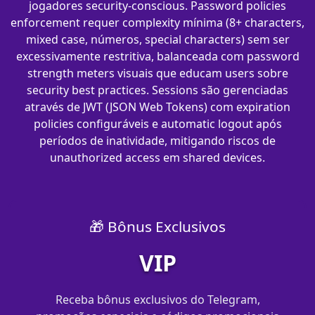
jogadores security-conscious. Password policies
enforcement requer complexity mínima (8+ characters,
mixed case, números, special characters) sem ser
excessivamente restritiva, balanceada com password
strength meters visuais que educam users sobre
security best practices. Sessions são gerenciadas
através de JWT (JSON Web Tokens) com expiration
policies configuráveis e automatic logout após
períodos de inatividade, mitigando riscos de
unauthorized access em shared devices.
🎁 Bônus Exclusivos
VIP
Receba bônus exclusivos do Telegram,