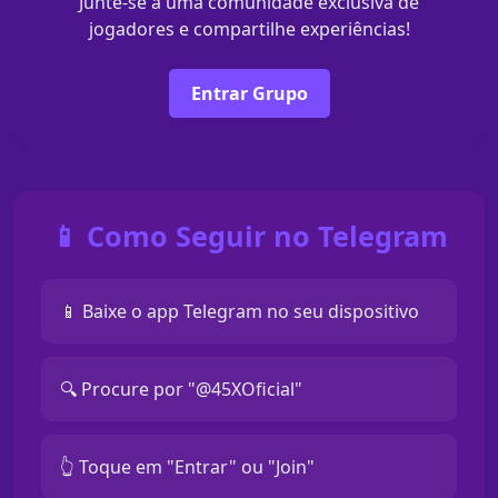
Junte-se a uma comunidade exclusiva de
jogadores e compartilhe experiências!
Entrar Grupo
📱 Como Seguir no Telegram
📱 Baixe o app Telegram no seu dispositivo
🔍 Procure por "@45XOficial"
👆 Toque em "Entrar" ou "Join"