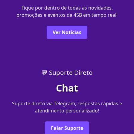
Fique por dentro de todas as novidades,
promoções e eventos da 45B em tempo real!
Ver Notícias
💬 Suporte Direto
Chat
Suporte direto via Telegram, respostas rápidas e
atendimento personalizado!
Falar Suporte