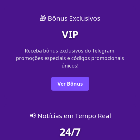
🎁 Bônus Exclusivos
VIP
Receba bônus exclusivos do Telegram,
promoções especiais e códigos promocionais
únicos!
Ver Bônus
📢 Notícias em Tempo Real
24/7