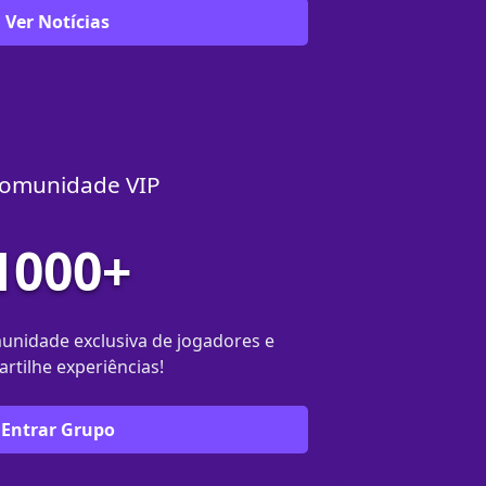
Ver Notícias
Comunidade VIP
1000+
unidade exclusiva de jogadores e
rtilhe experiências!
Entrar Grupo