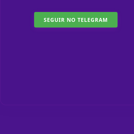
SEGUIR NO TELEGRAM