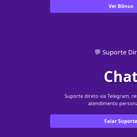
Ver Bônus
💬 Suporte Di
Cha
Suporte direto via Telegram, r
atendimento persona
Falar Suport