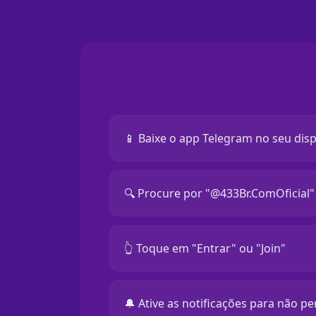
📱 Baixe o app Telegram no seu disp
🔍 Procure por "@433Br.ComOficial"
👆 Toque em "Entrar" ou "Join"
🔔 Ative as notificações para não p