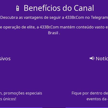
📱 Benefícios do Canal
Descubra as vantagens de seguir a 433Br.Com no Telegram
 operação de elite, a 433Br.Com mantém conteúdo vasto e 
Brasil .
sivos
📢 Notí
m, promoções especiais
Fique por dentro d
s únicos!
eventos da