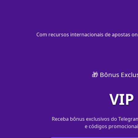
Com recursos internacionais de apostas onl
🎁 Bônus Exclu
VIP
Receba bônus exclusivos do Telegra
e códigos promocionai