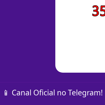
📱 Canal Oficial no Telegram!