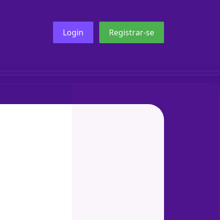
Login
Registrar-se