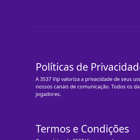
Políticas de Privacida
A 3537 Vip valoriza a privacidade de seus 
nossos canais de comunicação. Todos os dad
jogadores.
Termos e Condições