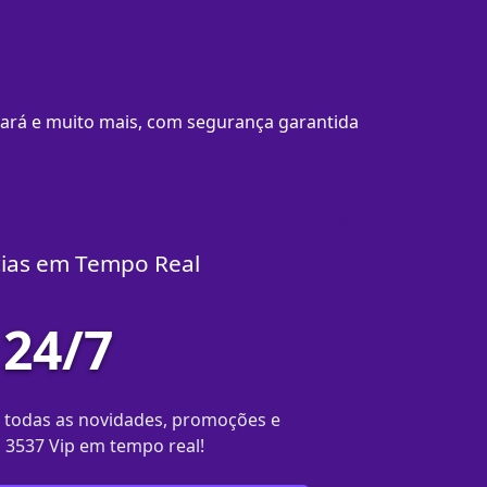
acará e muito mais, com segurança garantida
cias em Tempo Real
24/7
e todas as novidades, promoções e
 3537 Vip em tempo real!