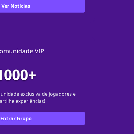
Ver Notícias
Comunidade VIP
1000+
unidade exclusiva de jogadores e
rtilhe experiências!
Entrar Grupo