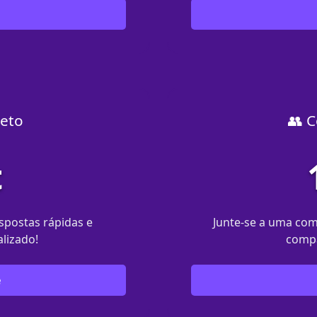
reto
👥 
t
espostas rápidas e
Junte-se a uma com
lizado!
compa
e