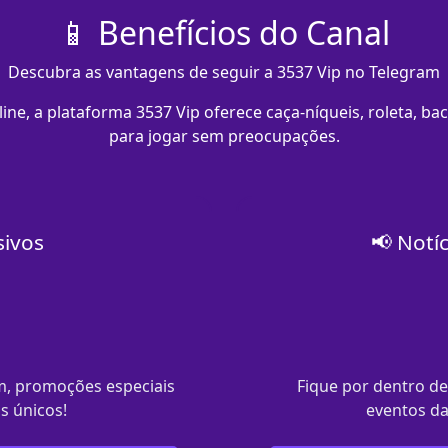
📱 Benefícios do Canal
Descubra as vantagens de seguir a 3537 Vip no Telegram
ine, a plataforma 3537 Vip oferece caça-níqueis, roleta, b
para jogar sem preocupações.
sivos
📢 Notí
m, promoções especiais
Fique por dentro d
s únicos!
eventos da