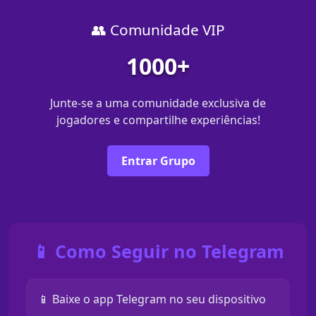
👥 Comunidade VIP
1000+
Junte-se a uma comunidade exclusiva de
jogadores e compartilhe experiências!
Entrar Grupo
📱 Como Seguir no Telegram
📱 Baixe o app Telegram no seu dispositivo