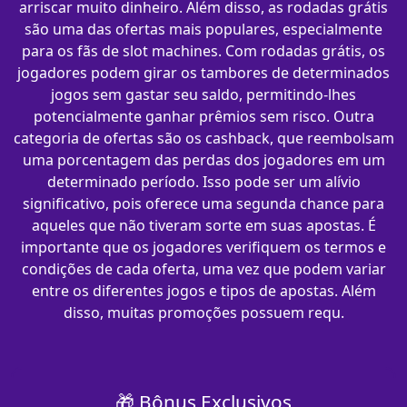
arriscar muito dinheiro. Além disso, as rodadas grátis
são uma das ofertas mais populares, especialmente
para os fãs de slot machines. Com rodadas grátis, os
jogadores podem girar os tambores de determinados
jogos sem gastar seu saldo, permitindo-lhes
potencialmente ganhar prêmios sem risco. Outra
categoria de ofertas são os cashback, que reembolsam
uma porcentagem das perdas dos jogadores em um
determinado período. Isso pode ser um alívio
significativo, pois oferece uma segunda chance para
aqueles que não tiveram sorte em suas apostas. É
importante que os jogadores verifiquem os termos e
condições de cada oferta, uma vez que podem variar
entre os diferentes jogos e tipos de apostas. Além
disso, muitas promoções possuem requ.
🎁 Bônus Exclusivos