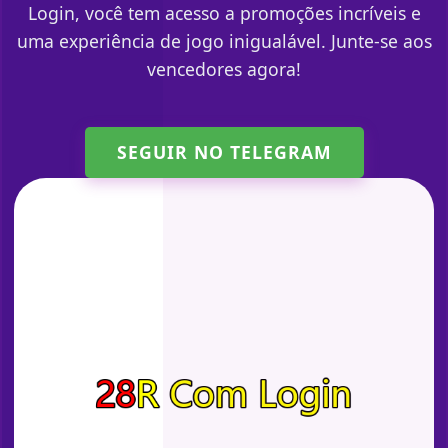
Login, você tem acesso a promoções incríveis e
uma experiência de jogo inigualável. Junte-se aos
vencedores agora!
SEGUIR NO TELEGRAM