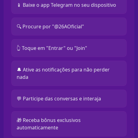
📱 Baixe o app Telegram no seu dispositivo
🔍 Procure por "@26AOficial"
👆 Toque em "Entrar" ou "Join"
🔔 Ative as notificações para não perder
nada
💬 Participe das conversas e interaja
🎁 Receba bônus exclusivos
automaticamente