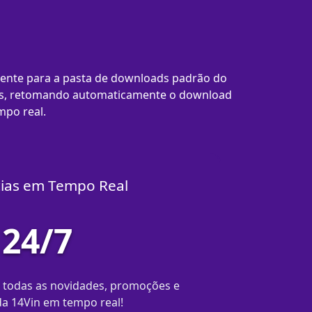
amente para a pasta de downloads padrão do
eis, retomando automaticamente o download
mpo real.
cias em Tempo Real
24/7
e todas as novidades, promoções e
da 14Vin em tempo real!