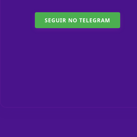
SEGUIR NO TELEGRAM