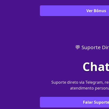
Ver Bônus
💬 Suporte Di
Cha
Suporte direto via Telegram, r
atendimento persona
Falar Suport