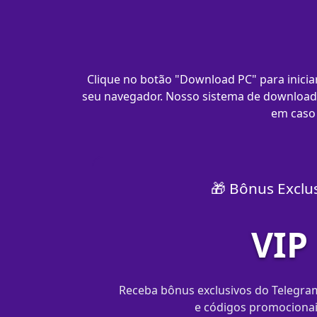
Clique no botão "Download PC" para inicia
seu navegador. Nosso sistema de download
em caso 
🎁 Bônus Exclu
VIP
Receba bônus exclusivos do Telegra
e códigos promocionai