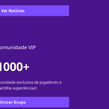
Ver Notícias
Comunidade VIP
1000+
unidade exclusiva de jogadores e
rtilhe experiências!
Entrar Grupo