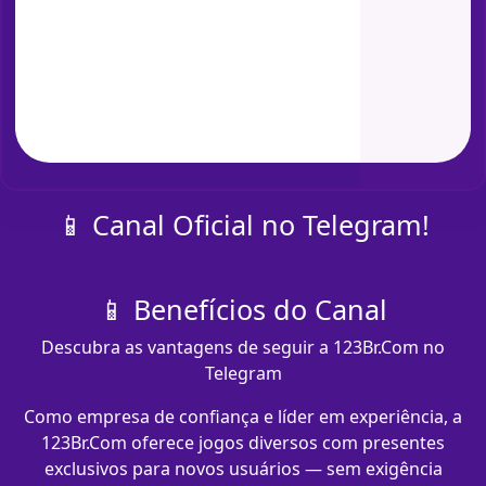
📱 Canal Oficial no Telegram!
📱 Benefícios do Canal
Descubra as vantagens de seguir a 123Br.Com no
Telegram
Como empresa de confiança e líder em experiência, a
123Br.Com oferece jogos diversos com presentes
exclusivos para novos usuários — sem exigência