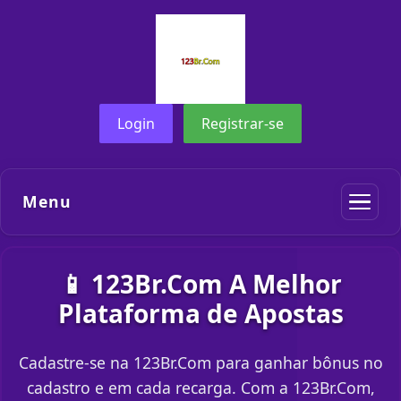
Login
Registrar-se
Menu
📱 123Br.Com A Melhor
Plataforma de Apostas
Cadastre-se na 123Br.Com para ganhar bônus no
cadastro e em cada recarga. Com a 123Br.Com,